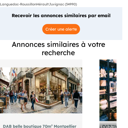
Languedoc-Roussillon
Hérault
Juvignac (34990)
Recevoir les annonces similaires par email
Créer une alerte
Annonces similaires à votre
recherche
DAB belle boutique 70m² Montpellier
DAB très bea
La photo présenté