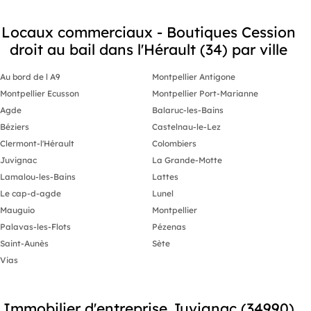
décoration, prêt-à-porter, restaurants
et cafés • À proximité immédiate de la
Locaux commerciaux - Boutiques Cession
place de la Comédie, de la rue de la
Loge et du Carré Sainte-Anne •
droit au bail dans l'Hérault (34) par ville
Accessibilité optimale : 4 lignes de
tramway (T1, T2, T3, T4) et nombreuses
lignes de bus à quelques minutes à
Au bord de l A9
Montpellier Antigone
pied • Parking public Gambetta à
Montpellier Ecusson
Montpellier Port-Marianne
proximité • Clientèle mixte :
montpelliérains, étudiants, touristes et
Agde
Balaruc-les-Bains
clientèle d'affaires toute l'année Une
Béziers
Castelnau-le-Lez
opportunité à saisir rapidement dans
l'un des emplacements les plus
Clermont-l'Hérault
Colombiers
recherchés du centre-ville de
Juvignac
La Grande-Motte
Montpellier. Contactez nous pour
organiser une visite.
Lamalou-les-Bains
Lattes
Le cap-d-agde
Lunel
Mauguio
Montpellier
Palavas-les-Flots
Pézenas
Saint-Aunès
Sète
Vias
Immobilier d'entreprise Juvignac (34990)