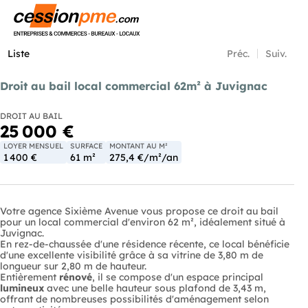
Menu
Liste
Préc.
Suiv.
Droit au bail local commercial 62m² à Juvignac
DROIT AU BAIL
25 000 €
LOYER MENSUEL
SURFACE
MONTANT AU M²
1 400 €
61 m²
275,4 €/m²/an
Votre agence Sixième Avenue vous propose ce droit au bail
pour un local commercial d'environ 62 m², idéalement situé à
Juvignac.
En rez-de-chaussée d'une résidence récente, ce local bénéficie
d'une excellente visibilité grâce à sa vitrine de 3,80 m de
longueur sur 2,80 m de hauteur.
Entièrement
rénové
, il se compose d'un espace principal
lumineux
avec une belle hauteur sous plafond de 3,43 m,
offrant de nombreuses possibilités d'aménagement selon