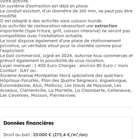
votre activité.
Un système d'extraction est déjà en place.
Le conduit existant, d'un diamètre de 160 mm, ne peut pas être
modifié.
Il est adapté à des activités sans cuisson lourde.
Les activités de restauration nécessitant une
extraction
importante (type friture, grill, cuisson intensive) ne seront pas
compatibles avec l'installation actuelle.
Le local dispose également d'une place de stationnement
privative, un véritable atout pour la clientèle comme pour
l'exploitant.
Le bail commercial, signé en 2024, autorise tous commerces et
prévoit également la possibilité de sous-location.
Loyer mensuel : 1 400 Euro Charges : environ 80 Euro / mois
Contact : GAY au .
Sixième Avenue Montpellier Nord spécialiste des quartiers
Hôpitaux-Facultés, Plan des Quatre Seigneurs, Aiguelongue,
Euromédecine, Alco, Malbosc, Les Hauts de Massane, Les
Arceaux, Clémentville, La Martelle, La Chamberte, Celleneuve,
Les Cévennes, Mosson, Pierresvives.
Données financières
Droit au bail :
25 000 €
(275,4 €/m²/an)