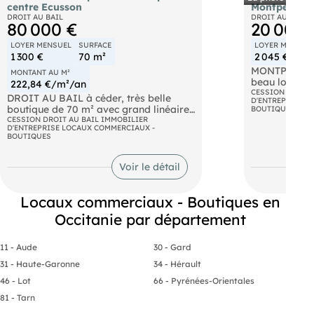
centre Ecusson
Montpellier 
DROIT AU BAIL
DROIT AU BAIL
80 000 €
20 000 
LOYER MENSUEL
SURFACE
LOYER MENSUE
1 300 €
70 m²
2 045 €
MONTPELLIE
MONTANT AU M²
beau local e
222,84 €/m²/an
ancien salon 
CESSION DROIT 
DROIT AU BAIL à céder, très belle
D'ENTREPRISE L
institut de be
boutique de 70 m² avec grand linéaire
BOUTIQUES
commerces s
vitrine de plus de 5 mètres, située sur
CESSION DROIT AU BAIL IMMOBILIER
d'extraction
D'ENTREPRISE LOCAUX COMMERCIAUX -
un emplacement stratégique et bien
BOUTIQUES
LOYER 2045 
connu du centre-ville piéton de
DROIT AU BA
Montpellier (Écusson). Caractéristiques
+ Honoraires
du local : • Surface : environ 70 m² en
Voir le détail
taxe + Tva
rez-de-chaussée commercial • Linéaire
vitrine de plus de 5 mètres — forte
visibilité • Idéal pour toutes activités
Locaux commerciaux - Boutiques en
ne nécessitant pas d'extraction • Loyer
Occitanie par département
annuel : 15.600 € (soit environ 1.300
€/mois) • Bail commercial en cours —
conditions détaillées sur demande Prix
11 - Aude
30 - Gard
de cession du droit au bail : 80.000 €
31 - Haute-Garonne
34 - Hérault
honoraires d'agence inclus, à la charge
du vendeur. Atouts de l'emplacement : •
46 - Lot
66 - Pyrénées-Orientales
Cœur de l'Écusson, quartier piétonnier
81 - Tarn
le plus fréquenté de Montpellier •
Environnement direct : boutiques de