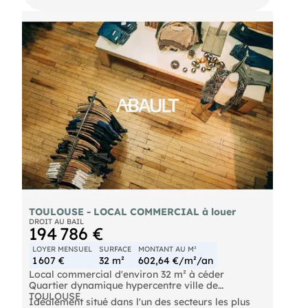
800 € HT/HC (soit 2 400 € HT/HC par mois)
Conditions financières : ● Prix du droit au bail :
300. 000 € FAI ● Mandat : 26/7/167
TOULOUSE - LOCAL COMMERCIAL à louer
DROIT AU BAIL
194 786 €
LOYER MENSUEL
SURFACE
MONTANT AU M²
1 607 €
32 m²
602,64 €/m²/an
Local commercial d'environ 32 m² à céder 
Quartier dynamique hypercentre ville de
TOULOUSE
Idéalement situé dans l'un des secteurs les plus