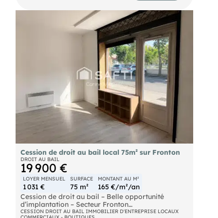
axes principaux (autoroute, départementale,
rond-point) et un accès facilité par la présence de
transports en commun et d’un parking à proximité.
Le local comprend une surface de vente d’environ
71 m², complétée par des espaces de réserve
bureau et salle de repos avec cuisine aménagée et
sofa. Sa configuration et sa situation
géographique en font un emplacement
stratégique pour une enseigne souhaitant
s’implanter dans un environnement commercial
établi. Le bail commercial 3/6/9 est assorti d’un
droit au bail d’un montant de 112 000 € et d’un
loyer mensuel de 2 861 € HT. La déspécialisation
est envisageable, sous réserve d’exclusion des
activités de cuisson.
Cession de droit au bail local 75m² sur Fronton
DROIT AU BAIL
19 900 €
LOYER MENSUEL
SURFACE
MONTANT AU M²
1 031 €
75 m²
165 €/m²/an
Cession de droit au bail – Belle opportunité
d’implantation – Secteur Fronton
CESSION DROIT AU BAIL IMMOBILIER D'ENTREPRISE LOCAUX
COMMERCIAUX - BOUTIQUES