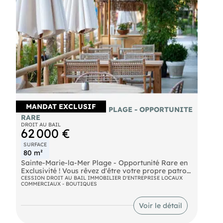
- Loyer annuel : 18000 € NET
- Charges annuelles : 1200 € TTC
MANDAT EXCLUSIF
SAINTE-MARIE-LA-MER PLAGE - OPPORTUNITE
RARE
DROIT AU BAIL
62 000 €
SURFACE
80 m²
Sainte-Marie-la-Mer Plage - Opportunité Rare en
Exclusivité ! Vous rêvez d'être votre propre patron
et d'ouvrir votre établissement dans une station
CESSION DROIT AU BAIL IMMOBILIER D'ENTREPRISE LOCAUX
COMMERCIAUX - BOUTIQUES
balnéaire dynamique ? C'est le moment de vous
lancer ! Nous vous proposons en exclusivité un
droit d'entrée pour un magnifique local de
Voir le détail
restauration idéalement situé sur l'allée principale
menant à la plage de Sainte-Marie-la-Mer. Les