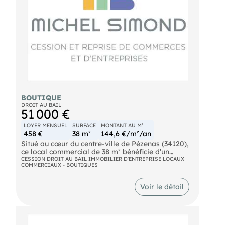
BOUTIQUE
DROIT AU BAIL
51 000 €
LOYER MENSUEL
SURFACE
MONTANT AU M²
458 €
38 m²
144,6 €/m²/an
Situé au cœur du centre-ville de Pézenas (34120),
ce local commercial de 38 m² bénéficie d’un
emplacement n°1 au sein des rues piétonnes les
CESSION DROIT AU BAIL IMMOBILIER D'ENTREPRISE LOCAUX
COMMERCIAUX - BOUTIQUES
plus fréquentées de la ville. Le bien se compose
d’une surface de vente d’environ 30 m²,
entièrement de plain-pied, offrant une vitrine de 3
Voir le détail
mètres linéaires assurant une visibilité directe sur
un axe commerçant dynamique. L’environnement
immédiat regroupe de nombreux commerces
attractifs, un marché régulier, des transports en
commun, un parking à proximité ainsi qu’un