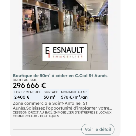
soumis à TVA) Charges mensuelles : 50 € Prix du
droit au bail : 58 000 €, honoraires d'agence hors
taxes inclus à la charge de l'acquéreur.
Boutique de 50m² à céder en C.Cial St Aunès
DROIT AU BAIL
296 666 €
LOYER MENSUEL
SURFACE
MONTANT AU M²
2 400 €
50 m²
576 €/m²/an
Zone commerciale Saint-Antoine, St
Aunès.Saisissez l’opportunité d’implanter votre
activité au cœur d’un des secteurs commerciaux
CESSION DROIT AU BAIL IMMOBILIER D'ENTREPRISE LOCAUX
COMMERCIAUX - BOUTIQUES
les plus dynamiques de l’Est montpelliérain
Caractéristiques : ● Surface : 50 m² ● État :
Excellent, prêt à exploiter ● Activités autorisées :
Voir le détail
Toutes activités sans nuisance ● Loyer annuel : 28