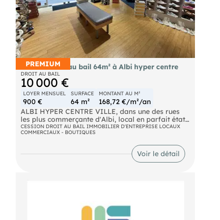
PREMIUM
Cession droit au bail 64m² à Albi hyper centre
DROIT AU BAIL
10 000 €
LOYER MENSUEL
SURFACE
MONTANT AU M²
900 €
64 m²
168,72 €/m²/an
ALBI HYPER CENTRE VILLE, dans une des rues
les plus commerçante d'Albi, local en parfait état
possédant une belle exposition de part son
CESSION DROIT AU BAIL IMMOBILIER D'ENTREPRISE LOCAUX
COMMERCIAUX - BOUTIQUES
emplacement central mais aussi par sa double
vitrine qui le rend très visible. Electricité et
climatisation installée récemment. Réserve avec
Voir le détail
WC au 1er étage. Cave
BAIL 3/6/9 NEUF