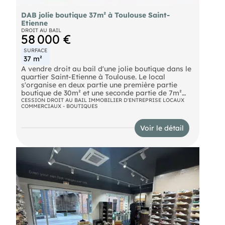
DAB jolie boutique 37m² à Toulouse Saint-
Etienne
DROIT AU BAIL
58 000 €
SURFACE
37 m²
A vendre droit au bail d'une jolie boutique dans le
quartier Saint-Etienne à Toulouse. Le local
s'organise en deux partie une première partie
boutique de 30m² et une seconde partie de 7m²
servant de réserve, WC et point d'eau Beau
CESSION DROIT AU BAIL IMMOBILIER D'ENTREPRISE LOCAUX
COMMERCIAUX - BOUTIQUES
linéaire vitrine de 6m Une grande cave de 30m²
ainsi qu'une place de stationnement complètent le
tout. Loyer 7000 euros/trimestre Provision sur
Voir le détail
charges 300 euros/trimestre