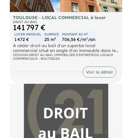
TOULOUSE - LOCAL COMMERCIAL à louer
DROIT AU BAIL
141 797 €
LOYER MENSUEL
SURFACE
MONTANT AU M²
1 472 €
25 m²
706,56 €/m²/an
A céder droit au bail d'un superbe local
commercial situé en angle d'un immeuble dans le
quartier des Carmes, bénéficiant d'une parfaite
CESSION DROIT AU BAIL IMMOBILIER D'ENTREPRISE LOCAUX
COMMERCIAUX - BOUTIQUES
visibilité.
Voir le détail
Ce local en excellent état et avec beaucoup de
cachet se compose d'un rez-de-chaussée d'une
superficie de 25m² environ.
Bail commercial en cours.
Conditions financières :
Loyer mensuel : 1471€ hors charges
Provisions sur charges : 150€/mois
Prix de cession droit au bail : 130 000€ net