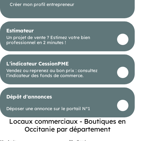
commerce alimentaire.
Créer mon profil entrepreneur
A l'étage : un appartement commercial de 75 m².
Déclaré en usage commercial
Estimateur
Peut servir de laboratoire, d'atelier ou être loué
Un projet de vente ? Estimez votre bien
séparément
professionnel en 2 minutes !
Travaux importants à prévoir
Conditions financières
L'indicateur CessionPME
Loyer local commercial : 1 250 euros TTC / mois
Vendez ou reprenez au bon prix : consultez
l’indicateur des fonds de commerce.
Loyer appartement : 990 euros / mois
Pas-de-porte : 12 000 euros
Dépôt d'annonces
Les atouts
Déposer une annonce sur le portail N°1
Emplacement exceptionnel en plein centre du
village
Clientèle fidèle et attachée au commerce
Locaux commerciaux - Boutiques en
Fort potentiel de relance et de rentabilité
Occitanie par département
Possibilité de logement ou d'activité
complémentaire à l'étage