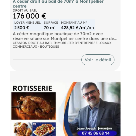
A céder droit au bail de 70m² à Montpellier
centre
DROIT AU BAIL
176 000 €
LOYER MENSUEL
SURFACE
MONTANT AU M²
2 500 €
70 m²
428,52 €/m²/an
A céder magnifique boutique de 70m2 avec
réserve située sur Montpellier centre dans une des
rues les plus prisée, passante et commerçante du
CESSION DROIT AU BAIL IMMOBILIER D'ENTREPRISE LOCAUX
COMMERCIAUX - BOUTIQUES
centre piéton de l'écusson. Très grand linéaire
vitrine. Idéal pour une activité alimentaire ( salon
de thé, Coffee shop...) Loyer : 30.000 euros annuel
Voir le détail
net de TVA Prix : 198.000 euros honoraires
d'agence à la charge du cédant.