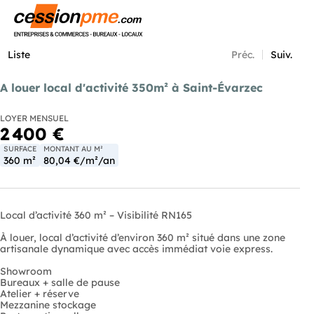
Menu
Liste
Préc.
Suiv.
A louer local d'activité 350m² à Saint-Évarzec
LOYER MENSUEL
2 400 €
SURFACE
MONTANT AU M²
360 m²
80,04 €/m²/an
Local d’activité 360 m² – Visibilité RN165
À louer, local d’activité d’environ 360 m² situé dans une zone
artisanale dynamique avec accès immédiat voie express.
Showroom
Bureaux + salle de pause
Atelier + réserve
Mezzanine stockage