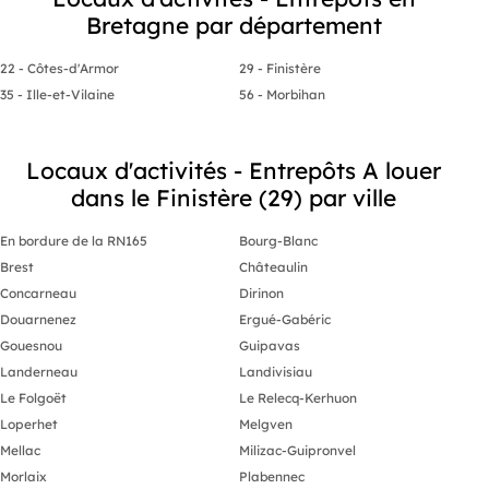
Accès facile
Bretagne par département
Loyer : 1 760 € HT HC / mois
Charges + TF : 2 500 € / an
22 - Côtes-d'Armor
29 - Finistère
Idéal artisan, PME, stockage ou
35 - Ille-et-Vilaine
56 - Morbihan
activité mixte.
Les informations sur les risques
naturels, miniers, ou technologiques,
auxquels ces biens sont exposés, sont
Locaux d'activités - Entrepôts A louer
disponibles sur le site
dans le Finistère (29) par ville
En bordure de la RN165
Bourg-Blanc
Brest
Châteaulin
Concarneau
Dirinon
Douarnenez
Ergué-Gabéric
Gouesnou
Guipavas
Landerneau
Landivisiau
Le Folgoët
Le Relecq-Kerhuon
Loperhet
Melgven
Mellac
Milizac-Guipronvel
Morlaix
Plabennec