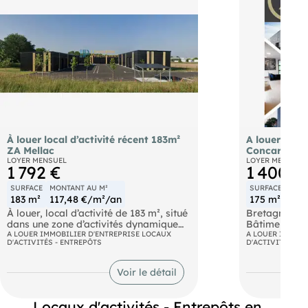
À louer local d’activité récent 183m²
A louer bâti
ZA Mellac
Concarneau
LOYER MENSUEL
LOYER MENSUEL
1 792 €
1 400 €
SURFACE
MONTANT AU M²
SURFACE
MONT
183 m²
117,48 €/m²/an
175 m²
96 
À louer, local d’activité de 183 m², situé
Bretagne, Fi
dans une zone d’activités dynamique
Bâtiment d'ac
de Mellac, offrant accessibilité et
A LOUER IMMOBILIER D'ENTREPRISE LOCAUX
d'environ 17
A LOUER IMMOBI
D'ACTIVITÉS - ENTREPÔTS
D'ACTIVITÉS - E
environnement économique attractif.
une surface 
avec porte s
117 m² entrepôt
idéalement si
Voir le détail
66 m² bureaux / locaux sociaux
une zone arti
Construction récente (2022)
Proximité de
Excellent état – comme neuf
à charge Pre
Locaux d'activités - Entrepôts en