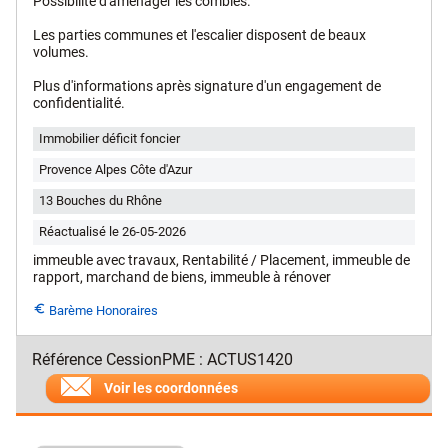
Possibilité d'aménager les combles.
Les parties communes et l'escalier disposent de beaux
volumes.
Plus d'informations après signature d'un engagement de
confidentialité.
Immobilier déficit foncier
Provence Alpes Côte d'Azur
13 Bouches du Rhône
Réactualisé le 26-05-2026
immeuble avec travaux, Rentabilité / Placement, immeuble de
rapport, marchand de biens, immeuble à rénover
euro_symbol
Barème Honoraires
Référence CessionPME : ACTUS1420
Voir les coordonnées