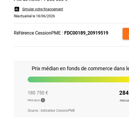
assessment
Simuler votre financement
Réactualisé le 18/06/2026
p
Référence CessionPME :
FDC00189_20919519
Prix médian en fonds de commerce dans le 2
284
180 750 €
info
PRIX BAS
PRIX 
Source : Indicateur CessionPME