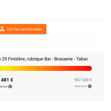
erson
Voir les coordonnées
9 Finistère, rubrique Bar - Brasserie - Tabac
 481 €
502 500 €
info
info
PRIX HAUT
MÉDIAN