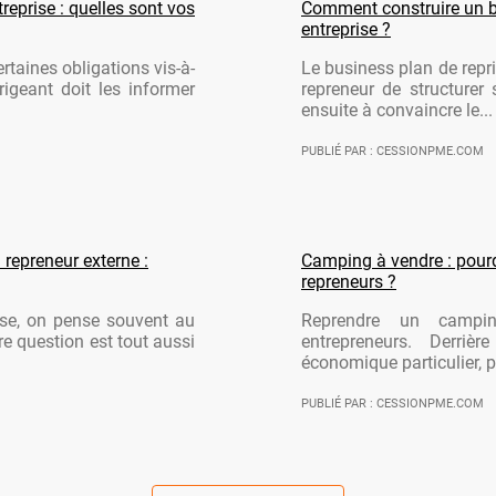
reprise : quelles sont vos
Comment construire un b
entreprise ?
rtaines obligations vis-à-
Le business plan de repri
rigeant doit les informer
repreneur de structurer 
ensuite à convaincre le...
PUBLIÉ PAR : CESSIONPME.COM
 repreneur externe :
Camping à vendre : pourqu
repreneurs ?
ise, on pense souvent au
Reprendre un campi
re question est tout aussi
entrepreneurs. Derriè
économique particulier, po
PUBLIÉ PAR : CESSIONPME.COM