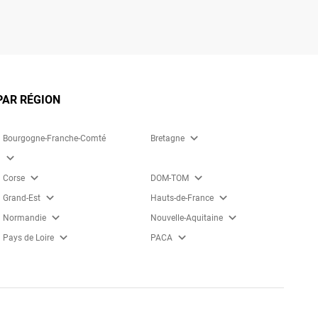
PAR RÉGION
expand_more
Bourgogne-Franche-Comté
Bretagne
expand_more
expand_more
expand_more
Corse
DOM-TOM
expand_more
expand_more
Grand-Est
Hauts-de-France
expand_more
expand_more
Normandie
Nouvelle-Aquitaine
expand_more
expand_more
Pays de Loire
PACA