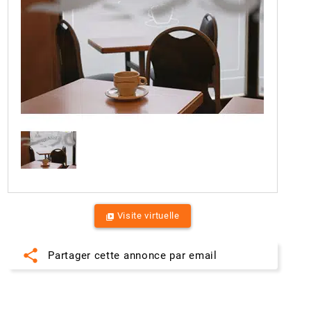
Visite virtuelle
video_library
share
Partager cette annonce par email