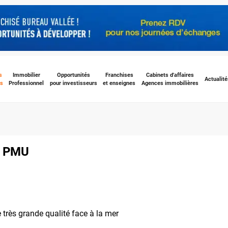
s
Immobilier
Opportunités
Franchises
Cabinets d'affaires
Actualité
s
Professionnel
pour investisseurs
et enseignes
Agences immobilières
se PMU
ès grande qualité face à la mer