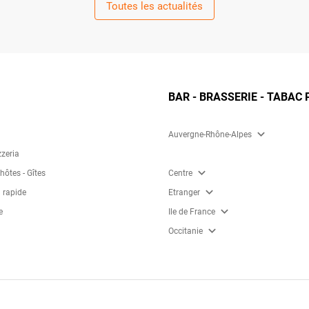
Toutes les actualités
BAR - BRASSERIE - TABAC 
expand_more
Auvergne-Rhône-Alpes
zzeria
expand_more
ôtes - Gîtes
Centre
expand_more
 rapide
Etranger
expand_more
e
Ile de France
expand_more
Occitanie