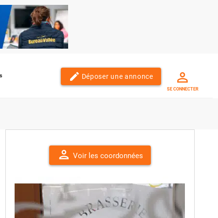
edit
Déposer une annonce
s
SE CONNECTER
person
Voir les coordonnées