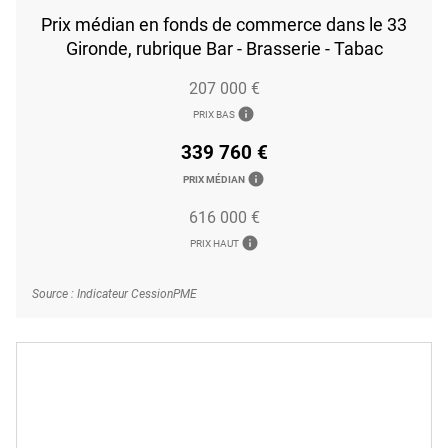
Prix médian en fonds de commerce dans le 33
Gironde, rubrique Bar - Brasserie - Tabac
207 000 €
info
PRIX BAS
339 760 €
info
PRIX MÉDIAN
616 000 €
info
PRIX HAUT
Source : Indicateur CessionPME