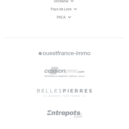
expand_more
Occitanie
expand_more
Pays de Loire
expand_more
PACA