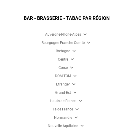
BAR - BRASSERIE - TABAC PAR RÉGION
expand_more
Auvergne-Rhône-Alpes
expand_more
Bourgogne-Franche-Comté
expand_more
Bretagne
expand_more
Centre
expand_more
Corse
expand_more
DOM-TOM
expand_more
Etranger
expand_more
Grand-Est
expand_more
Hauts-de-France
expand_more
Ile de France
expand_more
Normandie
expand_more
Nouvelle-Aquitaine