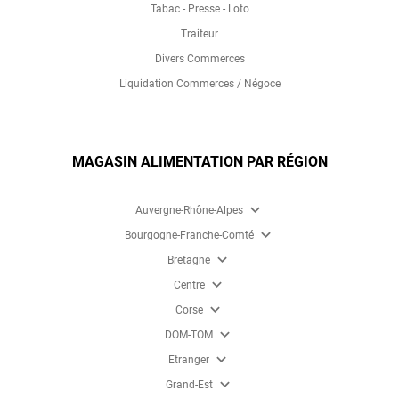
Tabac - Presse - Loto
Traiteur
Divers Commerces
Liquidation Commerces / Négoce
MAGASIN ALIMENTATION PAR RÉGION
expand_more
Auvergne-Rhône-Alpes
expand_more
Bourgogne-Franche-Comté
expand_more
Bretagne
expand_more
Centre
expand_more
Corse
expand_more
DOM-TOM
expand_more
Etranger
expand_more
Grand-Est