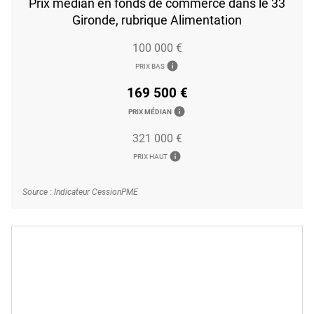
Prix médian en fonds de commerce dans le 33
Gironde, rubrique Alimentation
100 000 €
info
PRIX BAS
169 500 €
info
PRIX MÉDIAN
321 000 €
info
PRIX HAUT
Source : Indicateur CessionPME