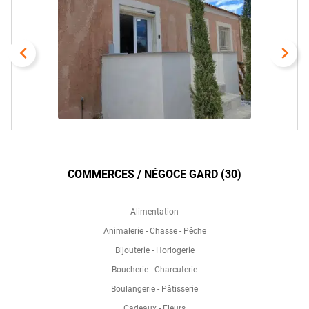
navigate_before
navigate_next
COMMERCES / NÉGOCE GARD (30)
Alimentation
Animalerie - Chasse - Pêche
Bijouterie - Horlogerie
Boucherie - Charcuterie
Boulangerie - Pâtisserie
Cadeaux - Fleurs