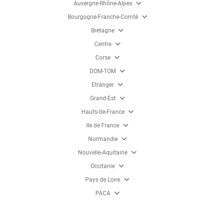
expand_more
Auvergne-Rhône-Alpes
expand_more
Bourgogne-Franche-Comté
expand_more
Bretagne
expand_more
Centre
expand_more
Corse
expand_more
DOM-TOM
expand_more
Etranger
expand_more
Grand-Est
expand_more
Hauts-de-France
expand_more
Ile de France
expand_more
Normandie
expand_more
Nouvelle-Aquitaine
expand_more
Occitanie
expand_more
Pays de Loire
expand_more
PACA