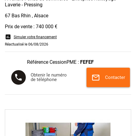
Laverie - Pressing
67 Bas Rhin , Alsace
Prix de vente : 740 000 €
assessment
Simuler votre financement
Réactualisé le 06/08/2026
Référence CessionPME :
FEFEF
Obtenir le numéro
phone
mail
Contacter
de téléphone