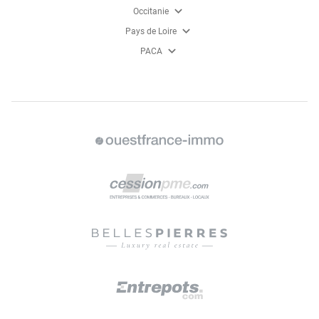
expand_more
Occitanie
expand_more
Pays de Loire
expand_more
PACA