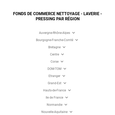
FONDS DE COMMERCE NETTOYAGE - LAVERIE -
PRESSING PAR RÉGION
expand_more
Auvergne-Rhône-Alpes
expand_more
Bourgogne-Franche-Comté
expand_more
Bretagne
expand_more
Centre
expand_more
Corse
expand_more
DOM-TOM
expand_more
Etranger
expand_more
Grand-Est
expand_more
Hauts-de-France
expand_more
Ile de France
expand_more
Normandie
expand_more
Nouvelle-Aquitaine