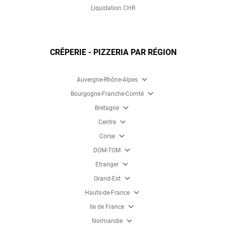
Liquidation CHR
CRÊPERIE - PIZZERIA PAR RÉGION
expand_more
Auvergne-Rhône-Alpes
expand_more
Bourgogne-Franche-Comté
expand_more
Bretagne
expand_more
Centre
expand_more
Corse
expand_more
DOM-TOM
expand_more
Etranger
expand_more
Grand-Est
expand_more
Hauts-de-France
expand_more
Ile de France
expand_more
Normandie