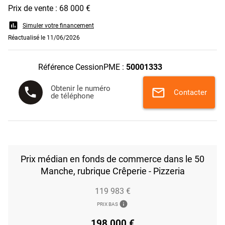
Prix de vente : 68 000 €
assessment
Simuler votre financement
Réactualisé le 11/06/2026
Référence CessionPME :
50001333
Obtenir le numéro
phone
mail
Contacter
de téléphone
Prix médian en fonds de commerce dans le 50
Manche, rubrique Crêperie - Pizzeria
119 983 €
info
PRIX BAS
198 000 €