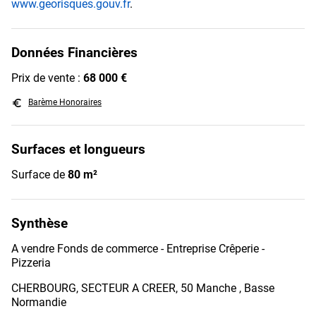
www.georisques.gouv.fr
.
Données Financières
Prix de vente :
68 000 €
euro_symbol
Barème Honoraires
Surfaces et longueurs
Surface de
80 m²
Synthèse
A vendre Fonds de commerce - Entreprise Crêperie -
Pizzeria
CHERBOURG, SECTEUR A CREER, 50 Manche , Basse
Normandie