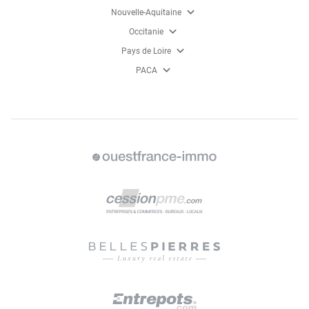
expand_more
Nouvelle-Aquitaine
expand_more
Occitanie
expand_more
Pays de Loire
expand_more
PACA