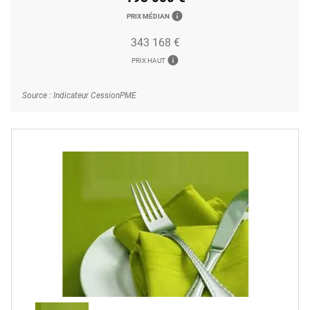
info
PRIX MÉDIAN
343 168 €
info
PRIX HAUT
Source : Indicateur CessionPME