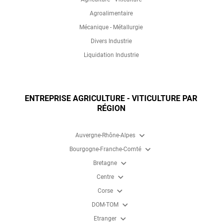
Agroalimentaire
Mécanique - Métallurgie
Divers Industrie
Liquidation Industrie
ENTREPRISE AGRICULTURE - VITICULTURE PAR
RÉGION
expand_more
Auvergne-Rhône-Alpes
expand_more
Bourgogne-Franche-Comté
expand_more
Bretagne
expand_more
Centre
expand_more
Corse
expand_more
DOM-TOM
expand_more
Etranger