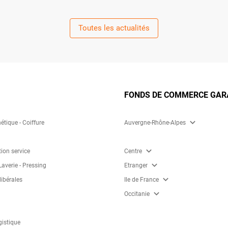
Toutes les actualités
FONDS DE COMMERCE GARA
expand_more
étique - Coiffure
Auvergne-Rhône-Alpes
expand_more
tion service
Centre
expand_more
Laverie - Pressing
Etranger
expand_more
libérales
Ile de France
expand_more
Occitanie
gistique