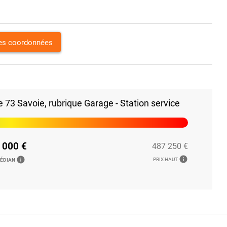
les coordonnées
73 Savoie, rubrique Garage - Station service
 000 €
487 250 €
info
info
PRIX HAUT
MÉDIAN