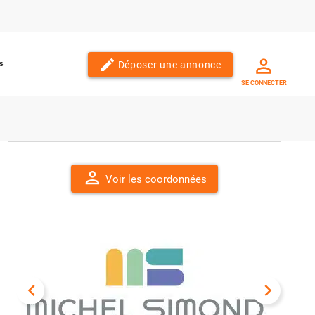
edit
Déposer une annonce
s
SE CONNECTER
person
Voir les coordonnées
navigate_before
navigate_next