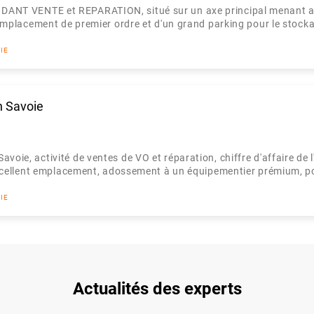
T VENTE et REPARATION, situé sur un axe principal menant aux 
emplacement de premier ordre et d'un grand parking pour le stocka
IE
n Savoie
e, activité de ventes de VO et réparation, chiffre d'affaire de l
xcellent emplacement, adossement à un équipementier prémium, po
IE
Actualités des experts