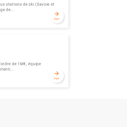
stations de ski (Savoie et
ge de...
arrow_forward
Voir
'ordre de 1M€, équipe
tenti...
arrow_forward
Voir