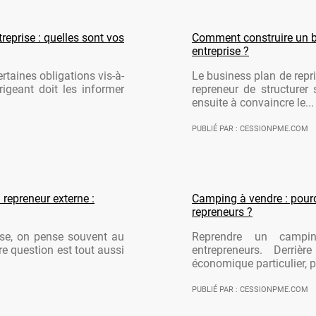
reprise : quelles sont vos
Comment construire un b
entreprise ?
rtaines obligations vis-à-
Le business plan de repri
rigeant doit les informer
repreneur de structurer 
ensuite à convaincre le...
PUBLIÉ PAR : CESSIONPME.COM
 repreneur externe :
Camping à vendre : pourqu
repreneurs ?
ise, on pense souvent au
Reprendre un campi
re question est tout aussi
entrepreneurs. Derriè
économique particulier, po
PUBLIÉ PAR : CESSIONPME.COM