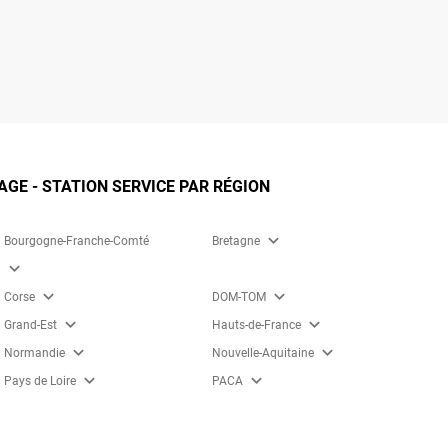
GE - STATION SERVICE PAR RÉGION
expand_more
Bourgogne-Franche-Comté
Bretagne
expand_more
expand_more
expand_more
Corse
DOM-TOM
expand_more
expand_more
Grand-Est
Hauts-de-France
expand_more
expand_more
Normandie
Nouvelle-Aquitaine
expand_more
expand_more
Pays de Loire
PACA