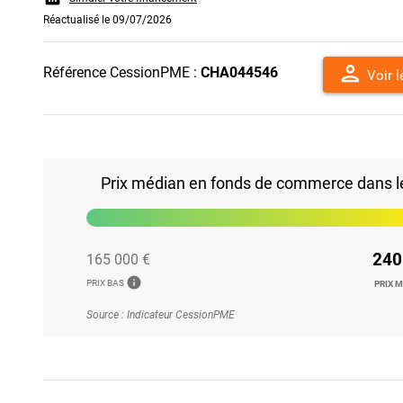
Réactualisé le 09/07/2026
person
Référence CessionPME :
CHA044546
Voir 
Prix médian en fonds de commerce dans le 
240
165 000 €
info
PRIX BAS
PRIX 
Source : Indicateur CessionPME