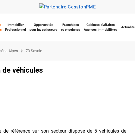
s
Immobilier
Opportunités
Franchises
Cabinets d'affaires
Actualité
s
Professionnel
pour investisseurs
et enseignes
Agences immobilières
hône Alpes
73 Savoie
n de véhicules
de référence sur son secteur dispose de 5 véhicules de