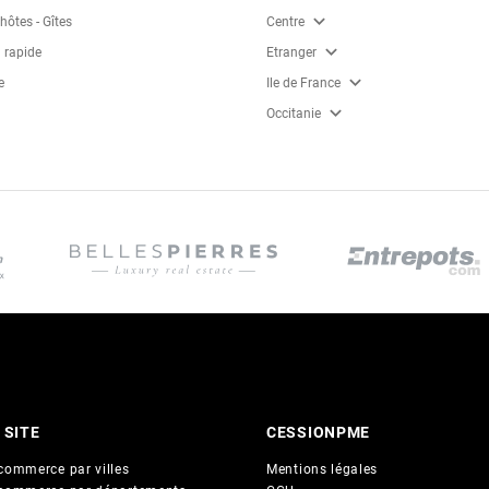
expand_more
ôtes - Gîtes
Centre
expand_more
 rapide
Etranger
expand_more
e
Ile de France
expand_more
Occitanie
 SITE
CESSIONPME
commerce par villes
Mentions légales