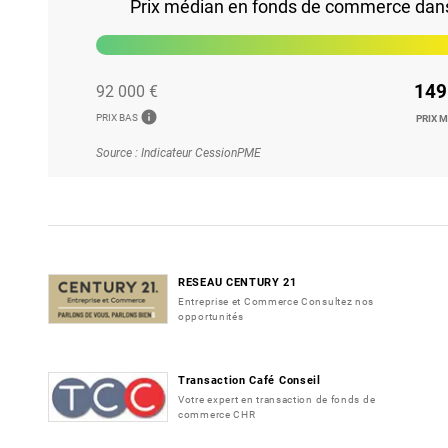
Prix médian en fonds de commerce dans l
149
92 000 €
info
PRIX BAS
PRIX 
Source : Indicateur CessionPME
RESEAU CENTURY 21
Entreprise et Commerce Consultez nos
opportunités
Transaction Café Conseil
Votre expert en transaction de fonds de
commerce CHR