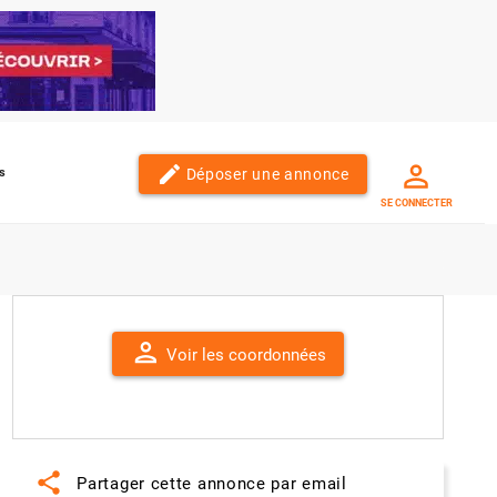
edit
Déposer une annonce
s
SE CONNECTER
person
Voir les coordonnées
share
Partager cette annonce par email