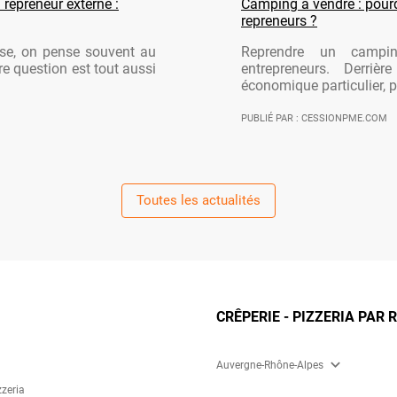
 repreneur externe :
Camping à vendre : pourqu
repreneurs ?
ise, on pense souvent au
Reprendre un campi
re question est tout aussi
entrepreneurs. Derriè
économique particulier, po
PUBLIÉ PAR : CESSIONPME.COM
Toutes les actualités
CRÊPERIE - PIZZERIA PAR 
expand_more
Auvergne-Rhône-Alpes
zzeria