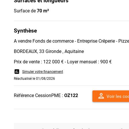
Surfaces et longueurs
Surface de
70 m²
Synthèse
A vendre Fonds de commerce - Entreprise Crêperie - Pizze
BORDEAUX, 33 Gironde , Aquitaine
Prix de vente : 122 000 € - Loyer mensuel : 900 €
assessment
Simuler votre financement
Réactualisé le 01/08/2026
person
Référence CessionPME :
OZ122
Voir les c