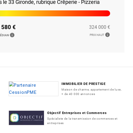
e 33 Gironde, rubrique Crêperie - Pizzeria
 580 €
324 000 €
info
info
PRIX HAUT
MÉDIAN
IMMOBILIER DE PRESTIGE
Maison de charme, appartement de luxe,
+ de 40 000 annonces
Objectif Entreprises et Commerces
Spécialiste de la transmission de commerces et
entreprises