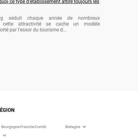
oi ce type d'établissement attire toujours les
ng séduit chaque année de nombreux
re cette attractivité se cache un modèle
rté par l'essor du tourisme d...
RÉGION
expand_more
Bourgogne-Franche-Comté
Bretagne
expand_more