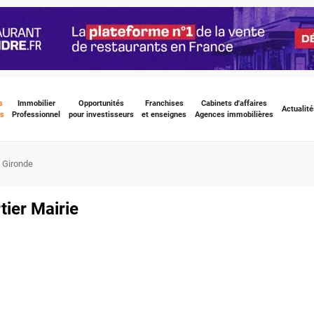
s
Immobilier
Opportunités
Franchises
Cabinets d'affaires
Actualité
s
Professionnel
pour investisseurs
et enseignes
Agences immobilières
 Gironde
tier Mairie