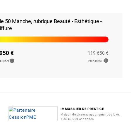
e 50 Manche, rubrique Beauté - Esthétique -
iffure
950 €
119 650 €
info
info
PRIX HAUT
MÉDIAN
IMMOBILIER DE PRESTIGE
Maison de charme, appartement de luxe,
+ de 40 000 annonces