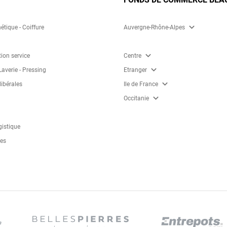
expand_more
étique - Coiffure
Auvergne-Rhône-Alpes
expand_more
tion service
Centre
expand_more
Laverie - Pressing
Etranger
expand_more
libérales
Ile de France
expand_more
Occitanie
gistique
ces