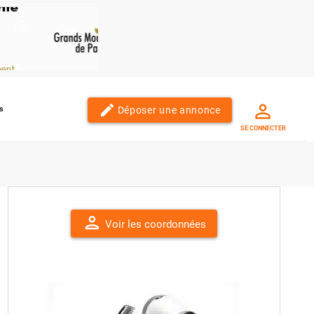
edit
Déposer une annonce
s
SE CONNECTER
person
Voir les coordonnées