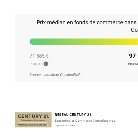
Prix médian en fonds de commerce dans l
Co
97 
71 585 €
info
PRIX BAS
PRIX 
Source : Indicateur CessionPME
RESEAU CENTURY 21
Entreprise et Commerce Consultez nos
opportunités