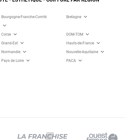
expand_more
Bourgogne-Franche-Comté
Bretagne
expand_more
expand_more
expand_more
Corse
DOM-TOM
expand_more
expand_more
Grand-Est
Hauts-de-France
expand_more
expand_more
Normandie
Nouvelle-Aquitaine
expand_more
expand_more
Pays de Loire
PACA