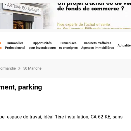
s
Immobilier
Opportunités
Franchises
Cabinets d'affaires
Actualité
s
Professionnel
pour investisseurs
et enseignes
Agences immobilières
ormandie
50 Manche
ment, parking
s bel espace de travai, idéal 1ère installation, CA 62 KE, sans