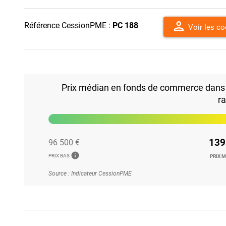
person
Référence CessionPME :
PC 188
Voir les c
Prix médian en fonds de commerce dans l
r
139
96 500 €
info
PRIX BAS
PRIX 
Source : Indicateur CessionPME