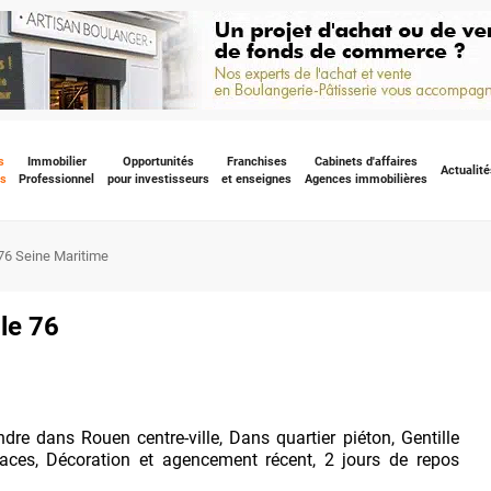
s
Immobilier
Opportunités
Franchises
Cabinets d'affaires
Actualité
s
Professionnel
pour investisseurs
et enseignes
Agences immobilières
76 Seine Maritime
le 76
e dans Rouen centre-ville, Dans quartier piéton, Gentille
laces, Décoration et agencement récent, 2 jours de repos