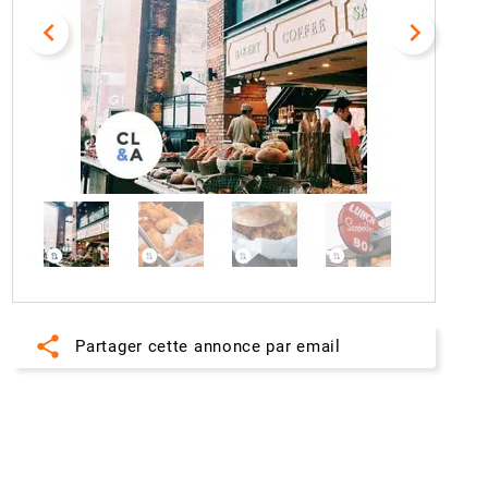
navigate_before
navigate_next
share
Partager cette annonce par email