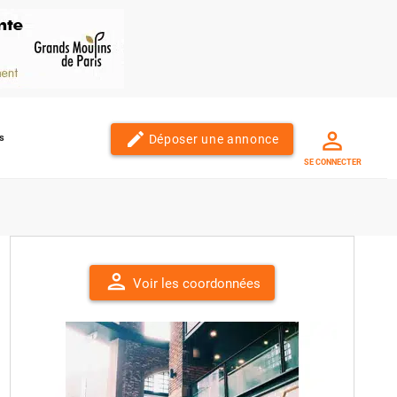
edit
Déposer une annonce
s
SE CONNECTER
person
Voir les coordonnées