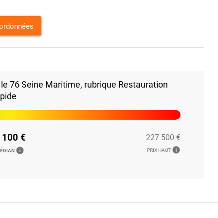
oordonnées
e 76 Seine Maritime, rubrique Restauration
apide
 100 €
227 500 €
info
info
PRIX HAUT
MÉDIAN