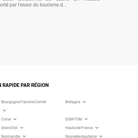
rté par l'essor du tourisme d...
 RAPIDE PAR RÉGION
expand_more
Bourgogne-Franche-Comté
Bretagne
expand_more
expand_more
expand_more
Corse
DOM-TOM
expand_more
expand_more
Grand-Est
Hauts-de-France
expand_more
expand_more
Normandie
Nouvelle-Aquitaine