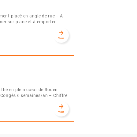
ment placé en angle de rue – A
er sur place et à emporter –
arrow_forward
Voir
thé en plein cœur de Rouen
– Congés 6 semaines/an – Chiffre
arrow_forward
Voir