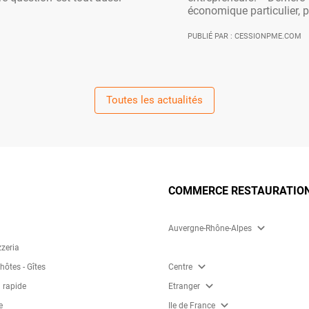
économique particulier, po
PUBLIÉ PAR : CESSIONPME.COM
Toutes les actualités
COMMERCE RESTAURATION
expand_more
Auvergne-Rhône-Alpes
zzeria
expand_more
ôtes - Gîtes
Centre
expand_more
 rapide
Etranger
expand_more
e
Ile de France