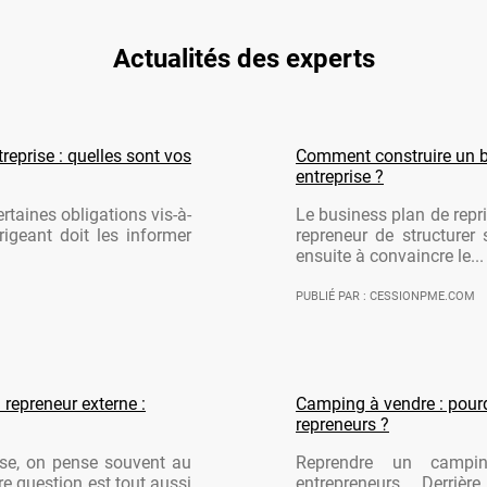
Actualités des experts
reprise : quelles sont vos
Comment construire un b
entreprise ?
rtaines obligations vis-à-
Le business plan de repri
rigeant doit les informer
repreneur de structurer 
ensuite à convaincre le...
PUBLIÉ PAR : CESSIONPME.COM
 repreneur externe :
Camping à vendre : pourqu
repreneurs ?
ise, on pense souvent au
Reprendre un campi
re question est tout aussi
entrepreneurs. Derriè