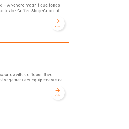
que – A vendre magnifique fonds
Bar à vin/ Coffee Shop/Concept
arrow_forward
Voir
œur de ville de Rouen Rive
Aménagements et équipements de
arrow_forward
Voir