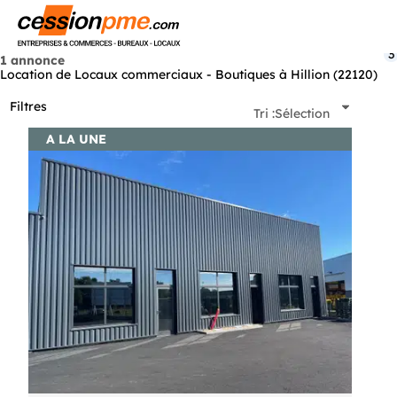
Menu
3
1 annonce
Location de Locaux commerciaux - Boutiques à Hillion (22120)
Filtres
Tri :
Sélection
A LA UNE