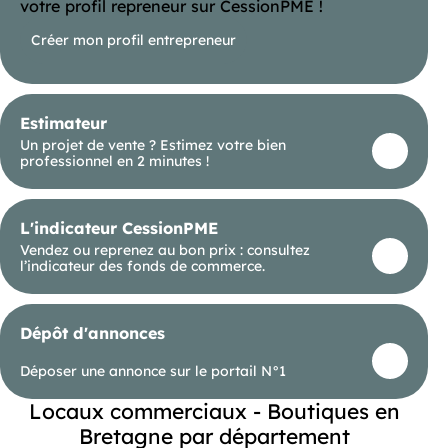
informations complémentaires, contactez au . Ce
votre profil repreneur sur CessionPME !
local vous est présenté par l'agence immobilière
située à Perros-Guirec (titulaire de la carte
Créer mon profil entrepreneur
professionnelle n°2203 20 3)
Estimateur
Un projet de vente ? Estimez votre bien
professionnel en 2 minutes !
L'indicateur CessionPME
Vendez ou reprenez au bon prix : consultez
l’indicateur des fonds de commerce.
Dépôt d'annonces
Déposer une annonce sur le portail N°1
Locaux commerciaux - Boutiques en
Bretagne par département