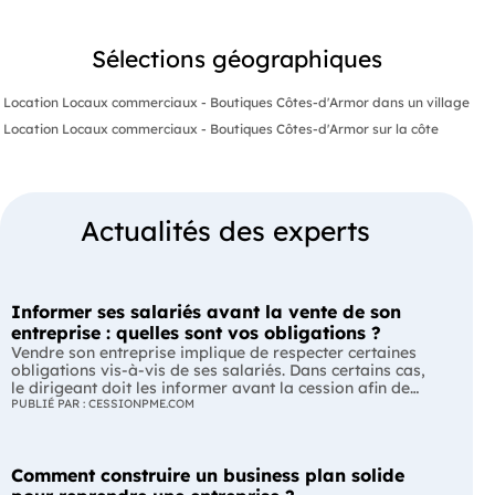
Sélections géographiques
Location Locaux commerciaux - Boutiques Côtes-d'Armor dans un village
Location Locaux commerciaux - Boutiques Côtes-d'Armor sur la côte
Actualités des experts
Informer ses salariés avant la vente de son
entreprise : quelles sont vos obligations ?
Vendre son entreprise implique de respecter certaines
obligations vis-à-vis de ses salariés. Dans certains cas,
le dirigeant doit les informer avant la cession afin de
leur permettre, s'ils le souhaitent, de présenter une offre
PUBLIÉ PAR : CESSIONPME.COM
de reprise. Quelles entreprises sont concernées ? Quels
délais faut-il respecter ? Comment transmettre cette
information ? Voici ce que prévoit la réglementation.
Comment construire un business plan solide
L'essentiel Les entreprises de moins de 250 salariés sont
soumises, dans certains cas, à une obligation