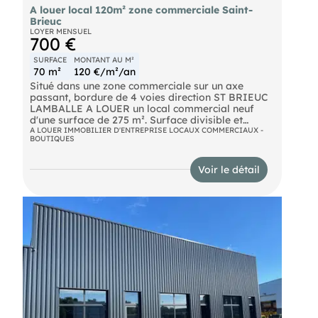
A louer local 120m² zone commerciale Saint-
Brieuc
LOYER MENSUEL
700 €
SURFACE
MONTANT AU M²
70 m²
120 €/m²/an
Situé dans une zone commerciale sur un axe
passant, bordure de 4 voies direction ST BRIEUC
LAMBALLE A LOUER un local commercial neuf
d'une surface de 275 m². Surface divisible et
travaux possibles suivant projet 'VOIR PLAN"
A LOUER IMMOBILIER D'ENTREPRISE LOCAUX COMMERCIAUX -
BOUTIQUES
Cellule 1 : 70 m2 cellule 2 : 75 m2 cellule 3 128 m2
ou l'ensemble 275 m2. Bail tous commerces Très
bonne visibilité. Idéal pour une fromagerie,
Voir le détail
caviste, boutique bio, boulangerie-sandwicherie,
cabinet d'assurance, avocat, comptable... Parking.
Loyer mensuel à partir de : 700 € HT
- Dépôt de garantie : 1400 €
- Honoraires charges locataire : 840 € HT
rédaction de bail : 700 € HT. Pour toutes
informations complémentaires, contactez au . Ce
local vous est présenté par l'agence immobilière
située à Perros-Guirec (titulaire de la carte
professionnelle n°2203 20 3)