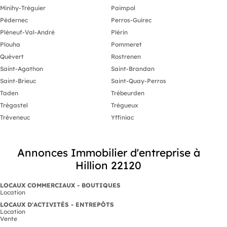
Minihy-Tréguier
Paimpol
Pédernec
Perros-Guirec
Pléneuf-Val-André
Plérin
Plouha
Pommeret
Quévert
Rostrenen
Saint-Agathon
Saint-Brandan
Saint-Brieuc
Saint-Quay-Perros
Taden
Trébeurden
Trégastel
Trégueux
Tréveneuc
Yffiniac
Annonces Immobilier d'entreprise à
Hillion 22120
LOCAUX COMMERCIAUX - BOUTIQUES
Location
LOCAUX D'ACTIVITÉS - ENTREPÔTS
Location
Vente