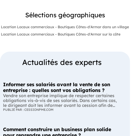
Sélections géographiques
Location Locaux commerciaux - Boutiques Côtes-d'Armor dans un village
Location Locaux commerciaux - Boutiques Côtes-d'Armor sur la côte
Actualités des experts
Informer ses salariés avant la vente de son
entreprise : quelles sont vos obligations ?
Vendre son entreprise implique de respecter certaines
obligations vis-à-vis de ses salariés. Dans certains cas,
le dirigeant doit les informer avant la cession afin de
leur permettre, s'ils le souhaitent, de présenter une offre
PUBLIÉ PAR : CESSIONPME.COM
de reprise. Quelles entreprises sont concernées ? Quels
délais faut-il respecter ? Comment transmettre cette
information ? Voici ce que prévoit la réglementation.
Comment construire un business plan solide
L'essentiel Les entreprises de moins de 250 salariés sont
soumises, dans certains cas, à une obligation
pour reprendre une entreprise ?