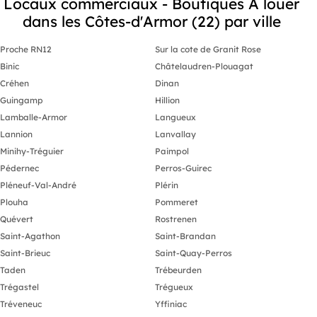
Locaux commerciaux - Boutiques A louer
dans les Côtes-d'Armor (22) par ville
Proche RN12
Sur la cote de Granit Rose
Binic
Châtelaudren-Plouagat
Créhen
Dinan
Guingamp
Hillion
Lamballe-Armor
Langueux
Lannion
Lanvallay
Minihy-Tréguier
Paimpol
Pédernec
Perros-Guirec
Pléneuf-Val-André
Plérin
Plouha
Pommeret
Quévert
Rostrenen
Saint-Agathon
Saint-Brandan
Saint-Brieuc
Saint-Quay-Perros
Taden
Trébeurden
Trégastel
Trégueux
Tréveneuc
Yffiniac