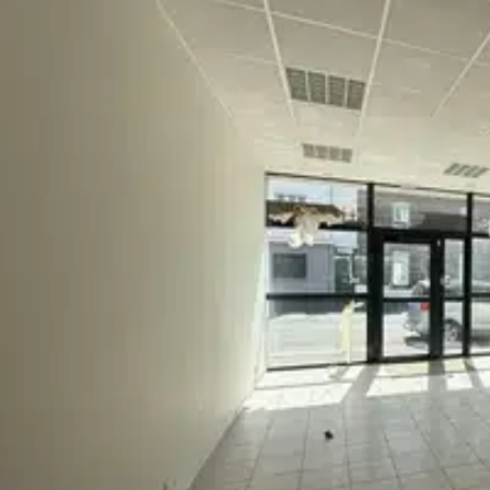
- Agencement
Honoraires 1650 euros TTC (honoraires de visite, rédaction de bai
, au ou, à .
Selon l'article L.561.5 du Code Monétaire et Financier, pour l'orga
sera demandée.
Cette présente annonce a été rédigée sous la responsabilité éditoriale de conseiller immobilier indépend
salarial auprès de , au capital de 44 920 euros, - 44120 VERTOCarte Professionnelle Transactions sur immeubles et fonds de
commerce (T) et Gestion immobilière (G) n°20 8 délivrée par la -
n°28137 J pour 2 000 000 euros pour T et 120 000 euros pour G.
SMABTP n° de police 28137.J
Mandat réf : 457036 - Le professionnel garantit et sécurise votre
(EI) Agent Commercial - Numéro RSAC : - .