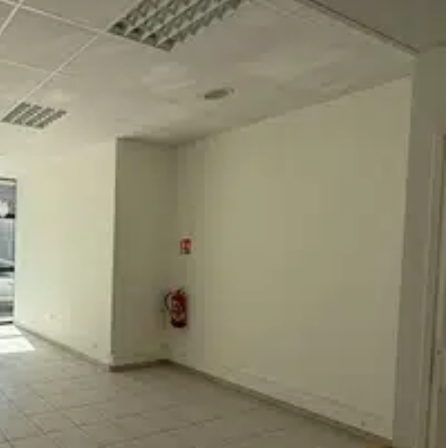
l et établissement d'état des lieux).
nisation de la visite, la présentation d'une pièce d'identité vous
ant sous portage
 Saint Nazaire. . -SMABTP - 89 rue de la Boétie, 75008 Paris -
 Assurance responsabilité civile professionnelle par GALIAN-
 projet immobilier.