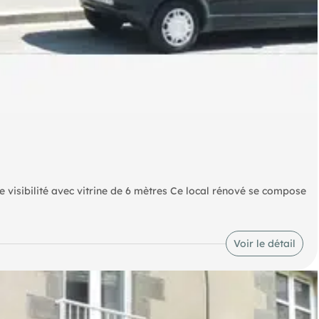
e visibilité avec vitrine de 6 mètres Ce local rénové se compose
té immédiate des transports en commun, notamment des lignes de
 baie de brassage, emplacement stratégique à l'entrée de la
Voir le détail
r les risques naturels, miniers, ou technologiques, auxquels ces