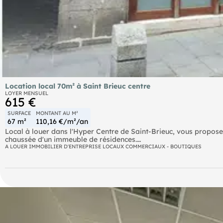
Location local 70m² à Saint Brieuc centre
LOYER MENSUEL
615 €
SURFACE
MONTANT AU M²
67 m²
110,16 €/m²/an
Local à louer dans l'Hyper Centre de Saint-Brieuc, vous propose à la location ce local de près de 70 m² situé au rez-de-
chaussée d'un immeuble de résidences.
Plusieurs options d'aménagement s'offrent à vous pour exercer to
A LOUER IMMOBILIER D'ENTREPRISE LOCAUX COMMERCIAUX - BOUTIQUES
Idéal pour commerce ou profession libérale ou médicale (hall d'
Accès PMR
Places de stationnement sur voie publique
Disponible de suite
Loyer mensuel : 615 euros hors charges
Dépôt de garantie : 1 mois de loyer hors charges
Points forts :
- Très belle visibilité