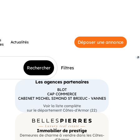
s
Déposer une annonce
Actualités
es
3
Rechercher
Filtres
Les agences partenaires
BLOT
CAP COMMERCE
CABINET MICHEL SIMOND ST BRIEUC - VANNES
Voir la liste complète
sur le département Côtes-d'Armor (22)
Immobilier de prestige
Demeures de charme à vendre dans les Côtes-
d'Armor