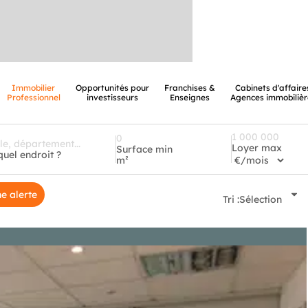
Immobilier
Opportunités pour
Franchises &
Cabinets d'affaire
Professionnel
investisseurs
Enseignes
Agences immobilièr
Loyer max
Surface min
quel endroit ?
m²
e alerte
Tri :
Sélection