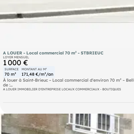
A LOUER - Local commercial 70 m² - STBRIEUC
LOYER MENSUEL
1 000 €
SURFACE
MONTANT AU M²
70 m²
171,48 €/m²/an
À louer à Saint-Brieuc – Local commercial d'environ 70 m² – Bell
de :
- Un bureau
A LOUER IMMOBILIER D'ENTREPRISE LOCAUX COMMERCIAUX - BOUTIQUES
- Un accueil Accessibilité optimale avec accès PMR et proximi
bus. Points forts du bien : Bureaux classés ERP 4ème catégorie,
ville, proche de tous commerces et services. Les informations su
biens sont exposés, sont disponibles sur le site