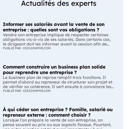
Actualités des experts
Informer ses salariés avant la vente de son
entreprise : quelles sont vos obligations ?
Vendre son entreprise implique de respecter certaines
obligations vis-à-vis de ses salariés. Dans certains cas,
le dirigeant doit les informer avant la cession afin de
leur permettre, s'ils le souhaitent, de présenter une offre
PUBLIÉ PAR : CESSIONPME.COM
de reprise. Quelles entreprises sont concernées ? Quels
délais faut-il respecter ? Comment transmettre cette
information ? Voici ce que prévoit la réglementation.
Comment construire un business plan solide
L'essentiel Les entreprises de moins de 250 salariés sont
soumises, dans certains cas, à une obligation
pour reprendre une entreprise ?
d'information préalable des salariés. Cette obligation
Le business plan de reprise remplit trois fonctions. Il
concerne la vente d'un fonds de commerce ou la cession
permet d'abord au repreneur de structurer son projet et
de la majorité des titres d'une société. Le délai
de vérifier sa cohérence. Il sert ensuite à convaincre les
d'information varie selon la taille de l'entreprise. Les
banques et les partenaires financiers de l'accompagner.
PUBLIÉ PAR : CESSIONPME.COM
salariés peuvent présenter une offre de reprise, mais ne
Enfin, il peut constituer un support de discussion avec le
peuvent pas empêcher la vente. Quelles entreprises sont
cédant en lui montrant que le projet de reprise est solide
concernées par l'obligation d'information des salariés ?
et réfléchi. L'essentiel Le business plan de reprise ne
L'obligation d'information concerne uniquement
À qui céder son entreprise ? Famille, salarié ou
consiste pas à reprendre les anciens comptes de
certaines entreprises et certaines opérations de cession.
l'entreprise. Il explique comment l'entreprise évoluera
repreneur externe : comment choisir ?
Vous êtes concerné si : votre entreprise emploie moins
après le changement de dirigeant. C'est un document
Lorsque l'on prépare la vente de son entreprise, on
de 250 salariés ; vous vendez votre fonds de commerce
indispensable pour structurer votre projet et convaincre
pense souvent au prix ou aux aspects fiscaux. Pourtant,
ou plus de 50 % des parts sociales ou des actions de
vos partenaires. À quoi sert vraiment un business plan