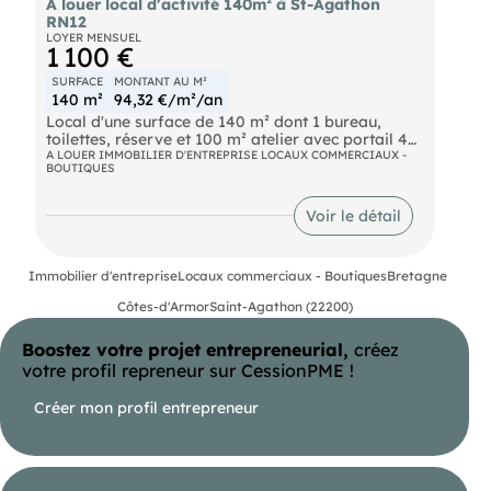
A louer local d'activité 140m² à St-Agathon
RN12
LOYER MENSUEL
1 100 €
SURFACE
MONTANT AU M²
140 m²
94,32 €/m²/an
Local d'une surface de 140 m² dont 1 bureau,
toilettes, réserve et 100 m² atelier avec portail 4
par 3.
A LOUER IMMOBILIER D'ENTREPRISE LOCAUX COMMERCIAUX -
BOUTIQUES
Parking sur le devant.
Proximité RN12 situé à saint agathon.
Voir le détail
Loyer 1100 € hors taxes,
dépôt de garantie 2 mois
taxe foncière à la charge du locataire.
Immobilier d'entreprise
Locaux commerciaux - Boutiques
Bretagne
Ref.: 2219
Côtes-d'Armor
Saint-Agathon (22200)
Boostez votre projet entrepreneurial,
créez
votre profil repreneur sur CessionPME !
Créer mon profil entrepreneur