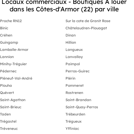
Locaux commerciaux - Boutiques A louer
dans les Côtes-d'Armor (22) par ville
Proche RN12
Sur la cote de Granit Rose
Binic
Châtelaudren-Plouagat
Créhen
Dinan
Guingamp
Hillion
Lamballe-Armor
Langueux
Lannion
Lanvallay
Minihy-Tréguier
Paimpol
Pédernec
Perros-Guirec
Pléneuf-Val-André
Plérin
Plouha
Pommeret
Quévert
Rostrenen
Saint-Agathon
Saint-Brandan
Saint-Brieuc
Saint-Quay-Perros
Taden
Trébeurden
Trégastel
Trégueux
Tréveneuc
Yffiniac