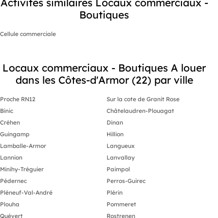
Activités similaires Locaux commerciaux -
Boutiques
Cellule commerciale
Locaux commerciaux - Boutiques A louer
dans les Côtes-d'Armor (22) par ville
Proche RN12
Sur la cote de Granit Rose
Binic
Châtelaudren-Plouagat
Créhen
Dinan
Guingamp
Hillion
Lamballe-Armor
Langueux
Lannion
Lanvallay
Minihy-Tréguier
Paimpol
Pédernec
Perros-Guirec
Pléneuf-Val-André
Plérin
Plouha
Pommeret
Quévert
Rostrenen