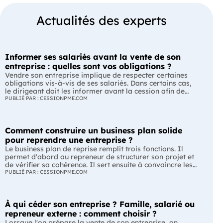
Actualités des experts
Informer ses salariés avant la vente de son
entreprise : quelles sont vos obligations ?
Vendre son entreprise implique de respecter certaines
obligations vis-à-vis de ses salariés. Dans certains cas,
le dirigeant doit les informer avant la cession afin de
leur permettre, s'ils le souhaitent, de présenter une offre
PUBLIÉ PAR : CESSIONPME.COM
de reprise. Quelles entreprises sont concernées ? Quels
délais faut-il respecter ? Comment transmettre cette
information ? Voici ce que prévoit la réglementation.
Comment construire un business plan solide
L'essentiel Les entreprises de moins de 250 salariés sont
soumises, dans certains cas, à une obligation
pour reprendre une entreprise ?
d'information préalable des salariés. Cette obligation
Le business plan de reprise remplit trois fonctions. Il
concerne la vente d'un fonds de commerce ou la cession
permet d'abord au repreneur de structurer son projet et
de la majorité des titres d'une société. Le délai
de vérifier sa cohérence. Il sert ensuite à convaincre les
d'information varie selon la taille de l'entreprise. Les
banques et les partenaires financiers de l'accompagner.
PUBLIÉ PAR : CESSIONPME.COM
salariés peuvent présenter une offre de reprise, mais ne
Enfin, il peut constituer un support de discussion avec le
peuvent pas empêcher la vente. Quelles entreprises sont
cédant en lui montrant que le projet de reprise est solide
concernées par l'obligation d'information des salariés ?
et réfléchi. L'essentiel Le business plan de reprise ne
L'obligation d'information concerne uniquement
À qui céder son entreprise ? Famille, salarié ou
consiste pas à reprendre les anciens comptes de
certaines entreprises et certaines opérations de cession.
l'entreprise. Il explique comment l'entreprise évoluera
repreneur externe : comment choisir ?
Vous êtes concerné si : votre entreprise emploie moins
après le changement de dirigeant. C'est un document
Lorsque l'on prépare la vente de son entreprise, on