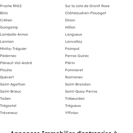
Proche RN12
Sur la cote de Granit Rose
Binic
Châtelaudren-Plouagat
Créhen
Dinan
Guingamp
Hillion
Lamballe-Armor
Langueux
Lannion
Lanvallay
Minihy-Tréguier
Paimpol
Pédernec
Perros-Guirec
Pléneuf-Val-André
Plérin
Plouha
Pommeret
Quévert
Rostrenen
Saint-Agathon
Saint-Brandan
Saint-Brieuc
Saint-Quay-Perros
Taden
Trébeurden
Trégastel
Trégueux
Tréveneuc
Yffiniac