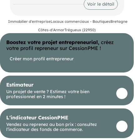
l'immeuble. Les locaux seront livrés brut de béton,
Voir le détail
fluides en attentes.
Immobilier d'entreprise
Locaux commerciaux - Boutiques
Bretagne
Côtes-d'Armor
Trégueux (22950)
Boostez votre projet entrepreneurial,
créez
votre profil repreneur sur CessionPME !
Créer mon profil entrepreneur
Estimateur
Un projet de vente ? Estimez votre bien
professionnel en 2 minutes !
L'indicateur CessionPME
Vendez ou reprenez au bon prix : consultez
l’indicateur des fonds de commerce.