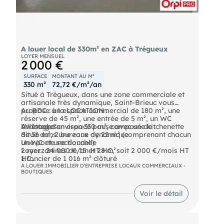
A louer local de 330m² en ZAC à Trégueux
LOYER MENSUEL
2 000 €
SURFACE
MONTANT AU M²
330 m²
72,72 €/m²/an
Situé à Trégueux, dans une zone commerciale et
artisanale très dynamique, Saint-Brieuc vous
propose à la LOCATION :
Au RDC : un espace commercial de 180 m², une
réserve de 45 m², une entrée de 5 m², un WC
Un local d'environ 330 m², composé de :
A l'étage : un espace pause avec une kitchenette
Avantages :
de 56 m², 2 bureaux de 22 m² (comprenant chacun
Situé dans une zone dynamique
un WC et une douche)
Une porte sectionnelle
2 mezzanines de 15 et 28 m²
Loyer : 24 000 €/an HT HC, soit 2 000 €/mois HT
1 foncier de 1 016 m² clôturé
HC
A LOUER IMMOBILIER D'ENTREPRISE LOCAUX COMMERCIAUX -
BOUTIQUES
Honoraires : 7 200 € HT (30% d'une année de loyer
HT HC) à la charge du preneur soit 8 640 € TTC.
Voir le détail
Pour plus d'informations, contactez l'agence
Saint-Brieuc : /