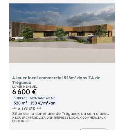
- Loyer annuel : 24000 € HT
- Taxe foncière : 1888 € Preneur
- Honoraires : 30% HT à la charge du preneur (soit
7 200,00 € HT)
A louer local commercial 528m² dans ZA de
Trégueux
LOYER MENSUEL
6 600 €
SURFACE
MONTANT AU M²
528 m²
150 €/m²/an
*** A LOUER ***
Situé sur la commune de Trégueux au sein d'une
zone d'activité en plein développement. Local
A LOUER IMMOBILIER D'ENTREPRISE LOCAUX COMMERCIAUX -
BOUTIQUES
commercial d'une superficie de 528m² environ.
Places de stationnements en façade de