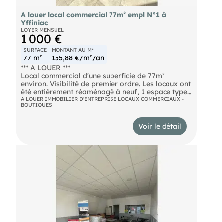
A louer local commercial 77m² empl N°1 à
Yffiniac
LOYER MENSUEL
1 000 €
SURFACE
MONTANT AU M²
77 m²
155,88 €/m²/an
*** A LOUER ***
Local commercial d'une superficie de 77m²
environ. Visibilité de premier ordre. Les locaux ont
été entièrement réaménagé à neuf, 1 espace type
open space, 1 bureau indépendant et sanitaire à
A LOUER IMMOBILIER D'ENTREPRISE LOCAUX COMMERCIAUX -
BOUTIQUES
disposition.
Disponibilité immédiate.
Voir le détail