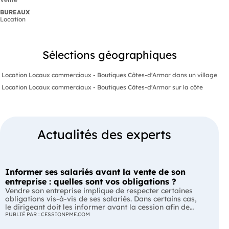
BUREAUX
Location
Sélections géographiques
Location Locaux commerciaux - Boutiques Côtes-d'Armor dans un village
Location Locaux commerciaux - Boutiques Côtes-d'Armor sur la côte
Actualités des experts
Informer ses salariés avant la vente de son
entreprise : quelles sont vos obligations ?
Vendre son entreprise implique de respecter certaines
obligations vis-à-vis de ses salariés. Dans certains cas,
le dirigeant doit les informer avant la cession afin de
leur permettre, s'ils le souhaitent, de présenter une offre
PUBLIÉ PAR : CESSIONPME.COM
de reprise. Quelles entreprises sont concernées ? Quels