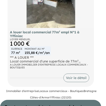
A louer local commercial 77m² empl N°1 à
Yffiniac
LOYER MENSUEL
1 000 €
SURFACE
MONTANT AU M²
77 m²
155,88 €/m²/an
*** A LOUER ***
Local commercial d'une superficie de 77m²
environ. Visibilité de premier ordre. Les locaux ont
A LOUER IMMOBILIER D'ENTREPRISE LOCAUX COMMERCIAUX -
BOUTIQUES
été entièrement réaménagé à neuf, 1 espace type
open space, 1 bureau indépendant et sanitaire à
disposition.
Voir le détail
Disponibilité immédiate.
Immobilier d'entreprise
Locaux commerciaux - Boutiques
Bretagne
Côtes-d'Armor
Yffiniac (22120)