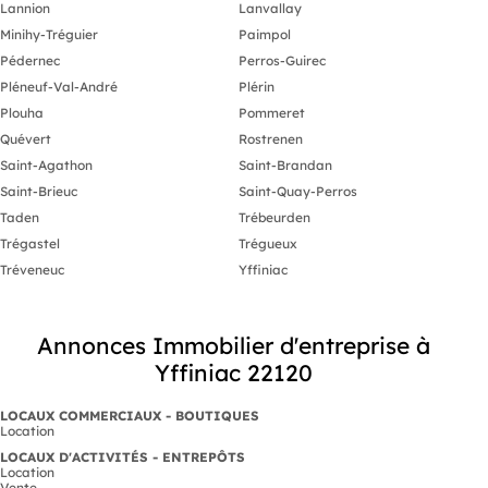
Lannion
Lanvallay
Minihy-Tréguier
Paimpol
Pédernec
Perros-Guirec
Pléneuf-Val-André
Plérin
Plouha
Pommeret
Quévert
Rostrenen
Saint-Agathon
Saint-Brandan
Saint-Brieuc
Saint-Quay-Perros
Taden
Trébeurden
Trégastel
Trégueux
Tréveneuc
Yffiniac
Annonces Immobilier d'entreprise à
Yffiniac 22120
LOCAUX COMMERCIAUX - BOUTIQUES
Location
LOCAUX D'ACTIVITÉS - ENTREPÔTS
Location
Vente