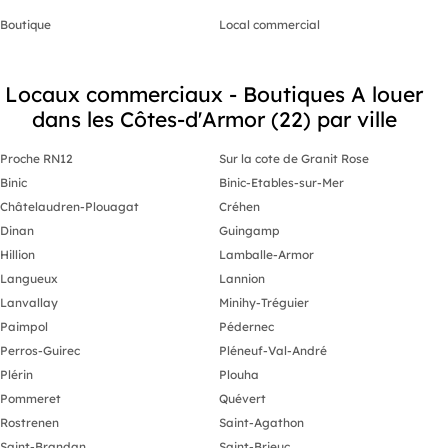
Boutique
Local commercial
Locaux commerciaux - Boutiques A louer
dans les Côtes-d'Armor (22) par ville
Proche RN12
Sur la cote de Granit Rose
Binic
Binic-Etables-sur-Mer
Châtelaudren-Plouagat
Créhen
Dinan
Guingamp
Hillion
Lamballe-Armor
Langueux
Lannion
Lanvallay
Minihy-Tréguier
Paimpol
Pédernec
Perros-Guirec
Pléneuf-Val-André
Plérin
Plouha
Pommeret
Quévert
Rostrenen
Saint-Agathon
Saint-Brandan
Saint-Brieuc