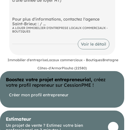
d'une année de loyer HT)
Pour plus d'informations, contactez l'agence
Saint-Brieuc : /
A LOUER IMMOBILIER D'ENTREPRISE LOCAUX COMMERCIAUX -
BOUTIQUES
- Loyer annuel : 10200 € NET
Voir le détail
- Honoraires : 30% HT à la charge du preneur (soit
3 060,00 € HT)
Immobilier d'entreprise
Locaux commerciaux - Boutiques
Bretagne
Côtes-d'Armor
Plouha (22580)
Boostez votre projet entrepreneurial,
créez
votre profil repreneur sur CessionPME !
Créer mon profil entrepreneur
Estimateur
Un projet de vente ? Estimez votre bien
professionnel en 2 minutes !