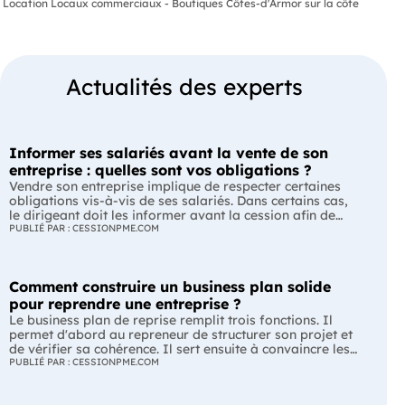
Location Locaux commerciaux - Boutiques Côtes-d'Armor sur la côte
Actualités des experts
Informer ses salariés avant la vente de son
entreprise : quelles sont vos obligations ?
Vendre son entreprise implique de respecter certaines
obligations vis-à-vis de ses salariés. Dans certains cas,
le dirigeant doit les informer avant la cession afin de
leur permettre, s'ils le souhaitent, de présenter une offre
PUBLIÉ PAR : CESSIONPME.COM
de reprise. Quelles entreprises sont concernées ? Quels
délais faut-il respecter ? Comment transmettre cette
information ? Voici ce que prévoit la réglementation.
Comment construire un business plan solide
L'essentiel Les entreprises de moins de 250 salariés sont
soumises, dans certains cas, à une obligation
pour reprendre une entreprise ?
d'information préalable des salariés. Cette obligation
Le business plan de reprise remplit trois fonctions. Il
concerne la vente d'un fonds de commerce ou la cession
permet d'abord au repreneur de structurer son projet et
de la majorité des titres d'une société. Le délai
de vérifier sa cohérence. Il sert ensuite à convaincre les
d'information varie selon la taille de l'entreprise. Les
banques et les partenaires financiers de l'accompagner.
PUBLIÉ PAR : CESSIONPME.COM
salariés peuvent présenter une offre de reprise, mais ne
Enfin, il peut constituer un support de discussion avec le
peuvent pas empêcher la vente. Quelles entreprises sont
cédant en lui montrant que le projet de reprise est solide
concernées par l'obligation d'information des salariés ?