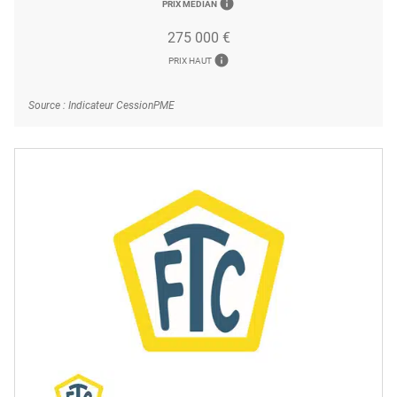
info
PRIX MÉDIAN
275 000 €
info
PRIX HAUT
Source : Indicateur CessionPME