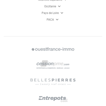
expand_more
Occitanie
expand_more
Pays de Loire
expand_more
PACA