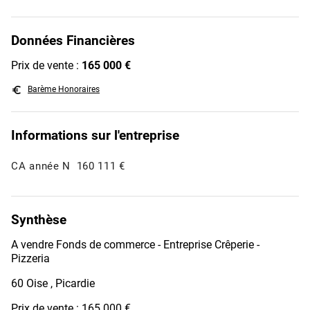
Données Financières
Prix de vente :
165 000 €
euro_symbol
Barème Honoraires
Informations sur l'entreprise
CA année N
160 111 €
Synthèse
A vendre Fonds de commerce - Entreprise Crêperie -
Pizzeria
60 Oise , Picardie
Prix de vente : 165 000 €