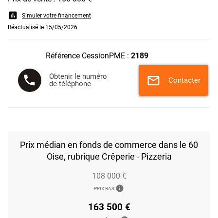
assessment
Simuler votre financement
Réactualisé le 15/05/2026
Référence CessionPME :
2189
Obtenir le numéro
phone
mail
Contacter
de téléphone
Prix médian en fonds de commerce dans le 60
Oise, rubrique Crêperie - Pizzeria
108 000 €
info
PRIX BAS
163 500 €