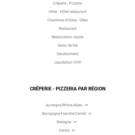
Crêperie - Pizzeria
Hôtel - Hôtel restaurant
Chambres d'hôtes - Gîtes
Restaurant
Restauration rapide
Salon de thé
Sandwicherie
Liquidation CHR
CRÊPERIE - PIZZERIA PAR RÉGION
expand_more
Auvergne-Rhône-Alpes
expand_more
Bourgogne-Franche-Comté
expand_more
Bretagne
expand_more
Centre