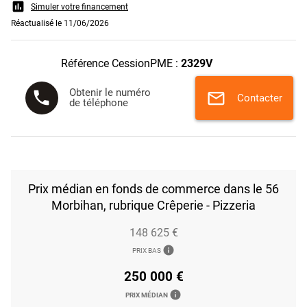
assessment
Simuler votre financement
Réactualisé le 11/06/2026
Référence CessionPME :
2329V
Obtenir le numéro
phone
mail
Contacter
de téléphone
Prix médian en fonds de commerce dans le 56
Morbihan, rubrique Crêperie - Pizzeria
148 625 €
info
PRIX BAS
250 000 €
info
PRIX MÉDIAN