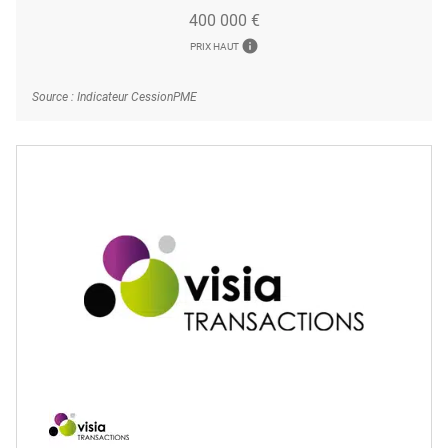
400 000 €
info
PRIX HAUT
Source : Indicateur CessionPME