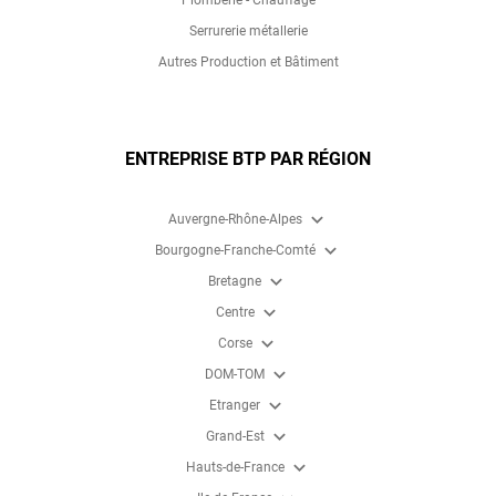
Plomberie - Chauffage
Serrurerie métallerie
Autres Production et Bâtiment
ENTREPRISE BTP PAR RÉGION
expand_more
Auvergne-Rhône-Alpes
expand_more
Bourgogne-Franche-Comté
expand_more
Bretagne
expand_more
Centre
expand_more
Corse
expand_more
DOM-TOM
expand_more
Etranger
expand_more
Grand-Est
expand_more
Hauts-de-France