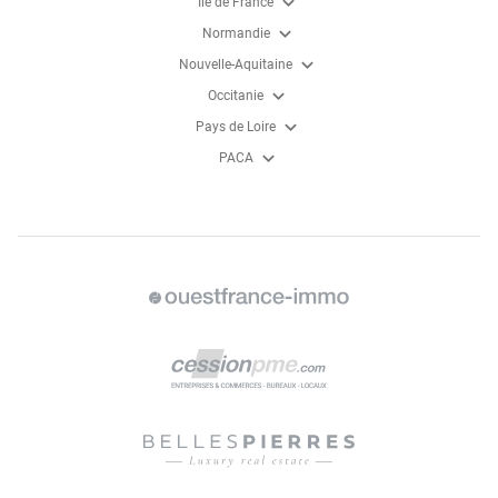
expand_more
Ile de France
expand_more
Normandie
expand_more
Nouvelle-Aquitaine
expand_more
Occitanie
expand_more
Pays de Loire
expand_more
PACA