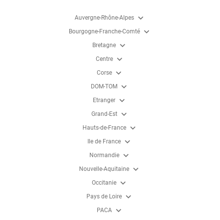
expand_more
Auvergne-Rhône-Alpes
expand_more
Bourgogne-Franche-Comté
expand_more
Bretagne
expand_more
Centre
expand_more
Corse
expand_more
DOM-TOM
expand_more
Etranger
expand_more
Grand-Est
expand_more
Hauts-de-France
expand_more
Ile de France
expand_more
Normandie
expand_more
Nouvelle-Aquitaine
expand_more
Occitanie
expand_more
Pays de Loire
expand_more
PACA