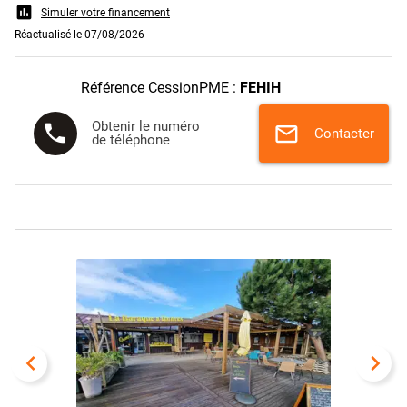
assessment
Simuler votre financement
Réactualisé le 07/08/2026
Référence CessionPME :
FEHIH
Obtenir le numéro
phone
mail
Contacter
de téléphone
navigate_before
navigate_next