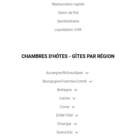
Restauration rapide
Salon de thé
Sandwicherie
Liquidation CHR
CHAMBRES D'HÔTES - GÎTES PAR RÉGION
expand_more
Auvergne-Rhône-Alpes
expand_more
Bourgogne-Franche-Comté
expand_more
Bretagne
expand_more
Centre
expand_more
Corse
expand_more
DOM-TOM
expand_more
Etranger
expand_more
Grand-Est