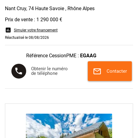
Nant Cruy, 74 Haute Savoie , Rhône Alpes
Prix de vente : 1 290 000 €
assessment
Simuler votre financement
Réactualisé le 08/08/2026
Référence CessionPME :
EGAAG
Obtenir le numéro
phone
mail
Contacter
de téléphone