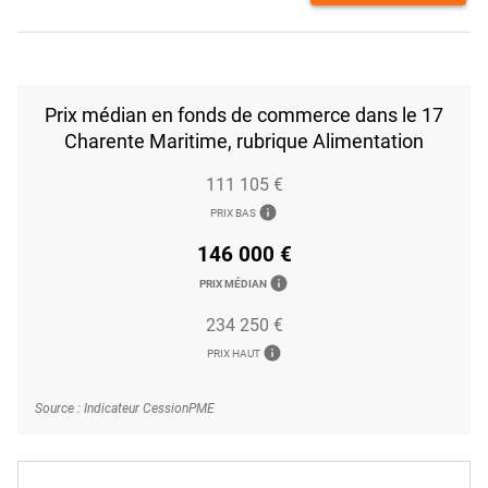
Prix médian en fonds de commerce dans le 17
Charente Maritime, rubrique Alimentation
111 105 €
info
PRIX BAS
146 000 €
info
PRIX MÉDIAN
234 250 €
info
PRIX HAUT
Source : Indicateur CessionPME