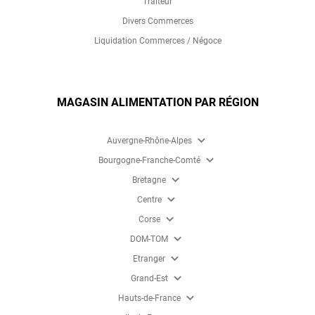
Traiteur
Divers Commerces
Liquidation Commerces / Négoce
MAGASIN ALIMENTATION PAR RÉGION
expand_more
Auvergne-Rhône-Alpes
expand_more
Bourgogne-Franche-Comté
expand_more
Bretagne
expand_more
Centre
expand_more
Corse
expand_more
DOM-TOM
expand_more
Etranger
expand_more
Grand-Est
expand_more
Hauts-de-France