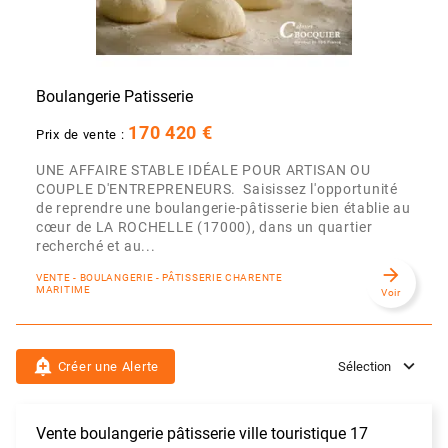
Boulangerie Patisserie
170 420 €
Prix de vente :
UNE AFFAIRE STABLE IDÉALE POUR ARTISAN OU
COUPLE D'ENTREPRENEURS. Saisissez l'opportunité
de reprendre une boulangerie-pâtisserie bien établie au
cœur de LA ROCHELLE (17000), dans un quartier
recherché et au...
arrow_forward
VENTE - BOULANGERIE - PÂTISSERIE CHARENTE
MARITIME
Voir
add_alert
Créer une Alerte
Sélection
Vente boulangerie pâtisserie ville touristique 17