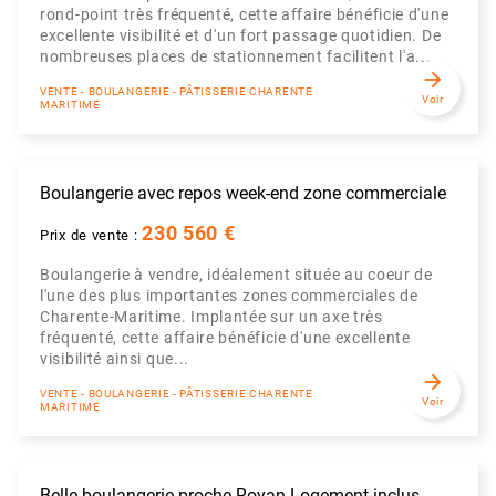
rond-point très fréquenté, cette affaire bénéficie d'une
excellente visibilité et d'un fort passage quotidien. De
nombreuses places de stationnement facilitent l'a...
arrow_forward
VENTE - BOULANGERIE - PÂTISSERIE CHARENTE
Voir
MARITIME
Boulangerie avec repos week-end zone commerciale
230 560 €
Prix de vente :
Boulangerie à vendre, idéalement située au coeur de
l'une des plus importantes zones commerciales de
Charente-Maritime. Implantée sur un axe très
fréquenté, cette affaire bénéficie d'une excellente
visibilité ainsi que...
arrow_forward
VENTE - BOULANGERIE - PÂTISSERIE CHARENTE
Voir
MARITIME
Belle boulangerie proche Royan Logement inclus