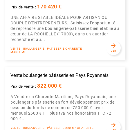
170 420 €
Prix de vente :
UNE AFFAIRE STABLE IDÉALE POUR ARTISAN OU
COUPLE D'ENTREPRENEURS. Saisissez l'opportunité
de reprendre une boulangerie-pâtisserie bien établie au
cœur de LA ROCHELLE (17000), dans un quartier
recherché et au...
arrow_forward
VENTE - BOULANGERIE - PÂTISSERIE CHARENTE
Voir
MARITIME
Vente boulangerie pâtisserie en Pays Royannais
822 000 €
Prix de vente :
A Vendre en Charente-Maritime, Pays Royannais, une
boulangerie pâtisserie en fort développement prix de
cession du fonds de commerce 750 000 € loyer
mensuel 2500 € HT plus tva nos honoraires TTC 72
000 €...
arrow_forward
VENTE - BOULANGERIE - PÂTISSERIE 220 M² CHARENTE
Voir