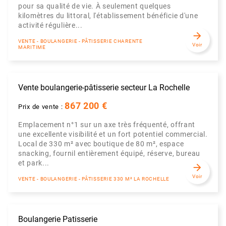
pour sa qualité de vie. À seulement quelques
kilomètres du littoral, l'établissement bénéficie d'une
activité régulière...
arrow_forward
VENTE - BOULANGERIE - PÂTISSERIE CHARENTE
Voir
MARITIME
Vente boulangerie-pâtisserie secteur La Rochelle
867 200 €
Prix de vente :
Emplacement n°1 sur un axe très fréquenté, offrant
une excellente visibilité et un fort potentiel commercial.
Local de 330 m² avec boutique de 80 m², espace
snacking, fournil entièrement équipé, réserve, bureau
et park...
arrow_forward
Voir
VENTE - BOULANGERIE - PÂTISSERIE 330 M² LA ROCHELLE
Boulangerie Patisserie