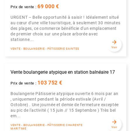
69 000 €
Prix de vente :
URGENT – Belle opportunité à saisir ! Idéalement situé
au cœur d'une ville touristique, à seulement 30 minutes
des plages, ce commerce bénéficie d'un emplacement
de premier choix sur une place arborée avec
stationne...
arrow_forward
Voir
VENTE - BOULANGERIE - PÂTISSERIE SAINTES
Vente boulangerie atypique en station balnéaire 17
103 752 €
Prix de vente :
Boulangerie Pâtisserie atypique ouverte 6 mois par an
, uniquement pendant la période estivale (Avril /
Octobre) . Une journée et demie de fermeture exceptée
au pic de l'activité ( 15 juin // 15 Septembre ) Très bel
em...
arrow_forward
VENTE - BOULANGERIE - PÂTISSERIE CHARENTE
Voir
MARITIME