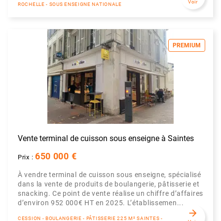
Voir
ROCHELLE - SOUS ENSEIGNE NATIONALE
PREMIUM
Vente terminal de cuisson sous enseigne à Saintes
650 000 €
Prix :
À vendre terminal de cuisson sous enseigne, spécialisé
dans la vente de produits de boulangerie, pâtisserie et
snacking. Ce point de vente réalise un chiffre d’affaires
d’environ 952 000€ HT en 2025. L’établissemen...
arrow_forward
CESSION - BOULANGERIE - PÂTISSERIE 225 M² SAINTES -