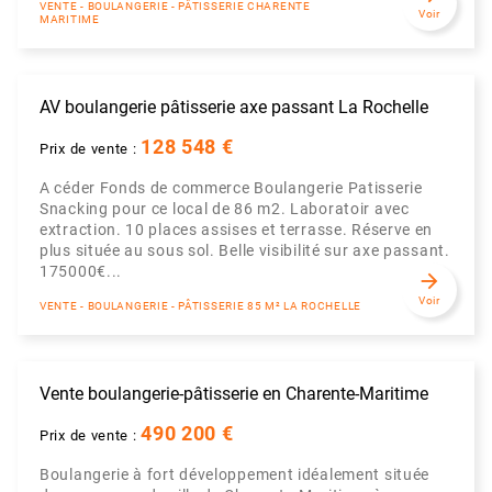
VENTE - BOULANGERIE - PÂTISSERIE CHARENTE
Voir
MARITIME
AV boulangerie pâtisserie axe passant La Rochelle
128 548 €
Prix de vente :
A céder Fonds de commerce Boulangerie Patisserie
Snacking pour ce local de 86 m2. Laboratoir avec
extraction. 10 places assises et terrasse. Réserve en
plus située au sous sol. Belle visibilité sur axe passant.
175000€...
arrow_forward
Voir
VENTE - BOULANGERIE - PÂTISSERIE 85 M² LA ROCHELLE
Vente boulangerie-pâtisserie en Charente-Maritime
490 200 €
Prix de vente :
Boulangerie à fort développement idéalement située