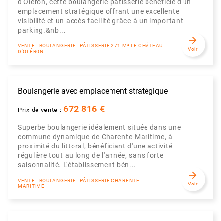
d'Oléron, cette boulangerie-pâtisserie bénéficie d'un
emplacement stratégique offrant une excellente
visibilité et un accès facilité grâce à un important
parking.&nb...
arrow_forward
VENTE - BOULANGERIE - PÂTISSERIE 271 M² LE CHÂTEAU-
Voir
D'OLÉRON
Boulangerie avec emplacement stratégique
672 816 €
Prix de vente :
Superbe boulangerie idéalement située dans une
commune dynamique de Charente-Maritime, à
proximité du littoral, bénéficiant d'une activité
régulière tout au long de l'année, sans forte
saisonnalité. L'établissement bén...
arrow_forward
VENTE - BOULANGERIE - PÂTISSERIE CHARENTE
Voir
MARITIME