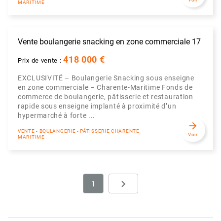
MARITIME
Vente boulangerie snacking en zone commerciale 17
418 000 €
Prix de vente :
EXCLUSIVITÉ – Boulangerie Snacking sous enseigne
en zone commerciale – Charente-Maritime Fonds de
commerce de boulangerie, pâtisserie et restauration
rapide sous enseigne implanté à proximité d’un
hypermarché à forte ...
arrow_forward
VENTE - BOULANGERIE - PÂTISSERIE CHARENTE
Voir
MARITIME
navigate_next
1
Next