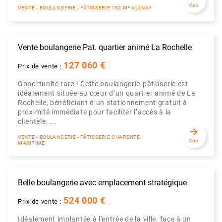
Voir
VENTE - BOULANGERIE - PÂTISSERIE 182 M² AULNAY
Vente boulangerie Pat. quartier animé La Rochelle
127 060 €
Prix de vente :
Opportunité rare ! Cette boulangerie-pâtisserie est
idéalement située au cœur d’un quartier animé de La
Rochelle, bénéficiant d’un stationnement gratuit à
proximité immédiate pour faciliter l’accès à la
clientèle. ...
arrow_forward
VENTE - BOULANGERIE - PÂTISSERIE CHARENTE
Voir
MARITIME
Belle boulangerie avec emplacement stratégique
524 000 €
Prix de vente :
Idéalement implantée à l'entrée de la ville, face à un