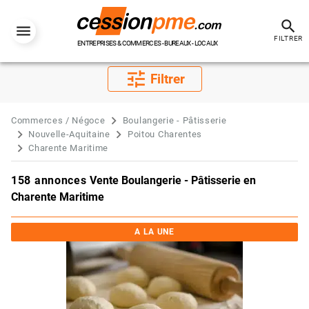
search
FILTRER
ENTREPRISES & COMMERCES - BUREAUX - LOCAUX
tune
Filtrer
Commerces / Négoce
Boulangerie - Pâtisserie
Nouvelle-Aquitaine
Poitou Charentes
Charente Maritime
158 annonces
Vente Boulangerie - Pâtisserie en
Charente Maritime
A LA UNE