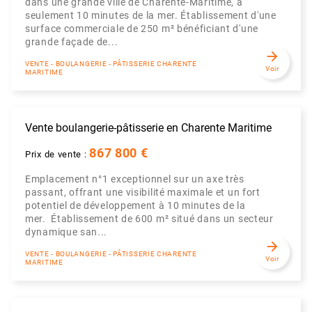
dans une grande ville de Charente-Maritime, à
seulement 10 minutes de la mer. Établissement d'une
surface commerciale de 250 m² bénéficiant d'une
grande façade de...
arrow_forward
VENTE - BOULANGERIE - PÂTISSERIE CHARENTE
Voir
MARITIME
Vente boulangerie-pâtisserie en Charente Maritime
867 800 €
Prix de vente :
Emplacement n°1 exceptionnel sur un axe très
passant, offrant une visibilité maximale et un fort
potentiel de développement à 10 minutes de la
mer. Établissement de 600 m² situé dans un secteur
dynamique san...
arrow_forward
VENTE - BOULANGERIE - PÂTISSERIE CHARENTE
Voir
MARITIME