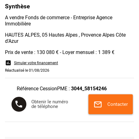
Synthèse
A vendre Fonds de commerce - Entreprise Agence
Immobilière
HAUTES ALPES, 05 Hautes Alpes , Provence Alpes Côte
d'Azur
Prix de vente : 130 080 € - Loyer mensuel : 1 389 €
assessment
Simuler votre financement
Réactualisé le 01/08/2026
Référence CessionPME :
3044_58154246
Obtenir le numéro
phone
mail
Contacter
de téléphone