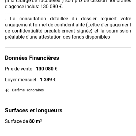
(à la charge de l'acquéreur) soit prix de cession honoraires
d'agence inclus: 130 080 €.
- ----------------------------------------------------------------------------------------------
- La consultation détaillée du dossier requiert votre
engagement formel de confidentialité (Lettre d'engagement
de confidentialité préalablement signée) et la soumission
préalable d'une attestation des fonds disponibles
Données Financières
Prix de vente :
130 080 €
Loyer mensuel :
1 389 €
euro_symbol
Barème Honoraires
Surfaces et longueurs
Surface de
80 m²