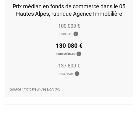
Prix médian en fonds de commerce dans le 05
Hautes Alpes, rubrique Agence Immobilière
100 000 €
info
PRIX BAS
130 080 €
info
PRIX MÉDIAN
137 800 €
info
PRIX HAUT
Source : Indicateur CessionPME