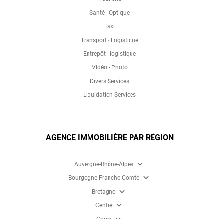
Santé - Optique
Taxi
Transport - Logistique
Entrepôt - logistique
Vidéo - Photo
Divers Services
Liquidation Services
AGENCE IMMOBILIÈRE PAR RÉGION
expand_more
Auvergne-Rhône-Alpes
expand_more
Bourgogne-Franche-Comté
expand_more
Bretagne
expand_more
Centre
expand_more