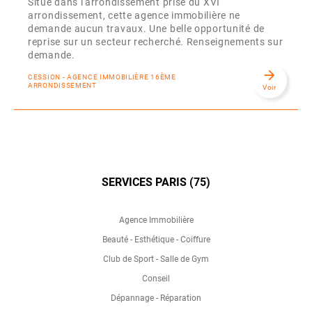
Situé dans l'arrondissement prisé du XVI
arrondissement, cette agence immobilière ne
demande aucun travaux. Une belle opportunité de
reprise sur un secteur recherché. Renseignements sur
demande.
arrow_forward
CESSION - AGENCE IMMOBILIÈRE 16ÈME
ARRONDISSEMENT
Voir
SERVICES PARIS (75)
Agence Immobilière
Beauté - Esthétique - Coiffure
Club de Sport - Salle de Gym
Conseil
Dépannage - Réparation