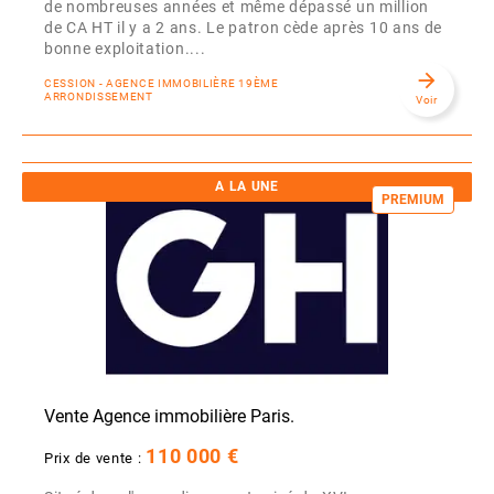
de nombreuses années et même dépassé un million
de CA HT il y a 2 ans. Le patron cède après 10 ans de
bonne exploitation....
arrow_forward
CESSION - AGENCE IMMOBILIÈRE 19ÈME
ARRONDISSEMENT
Voir
A LA UNE
PREMIUM
Vente Agence immobilière Paris.
110 000 €
Prix de vente :