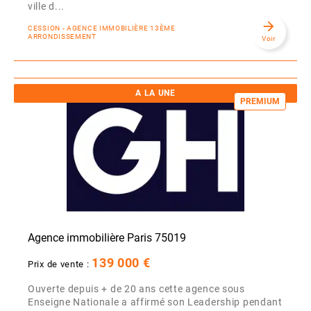
ville d...
arrow_forward
CESSION - AGENCE IMMOBILIÈRE 13ÈME
ARRONDISSEMENT
Voir
A LA UNE
PREMIUM
Agence immobilière Paris 75019
139 000 €
Prix de vente :
Ouverte depuis + de 20 ans cette agence sous
Enseigne Nationale a affirmé son Leadership pendant