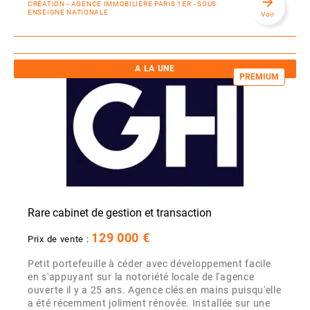
arrow_forward
CRÉATION - AGENCE IMMOBILIÈRE PARIS 1ER - SOUS
ENSEIGNE NATIONALE
Voir
A LA UNE
PREMIUM
Rare cabinet de gestion et transaction
129 000 €
Prix de vente :
Petit portefeuille à céder avec développement facile
en s'appuyant sur la notoriété locale de l'agence
ouverte il y a 25 ans. Agence clés en mains puisqu'elle
a été récemment joliment rénovée. Installée sur une