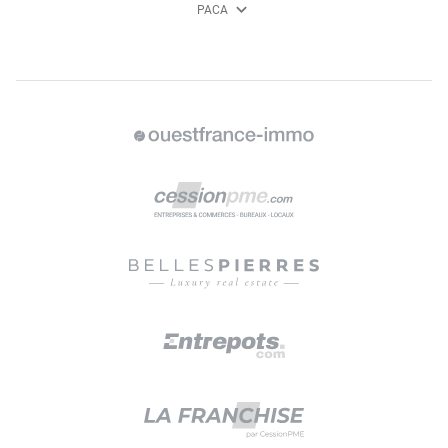
expand_more
PACA