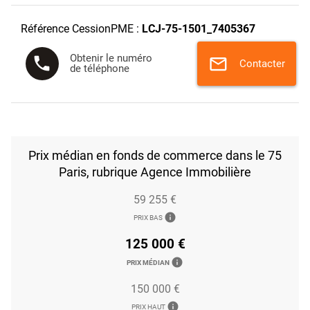
Référence CessionPME :
LCJ-75-1501_7405367
Obtenir le numéro
phone
mail
Contacter
de téléphone
Prix médian en fonds de commerce dans le 75
Paris, rubrique Agence Immobilière
59 255 €
info
PRIX BAS
125 000 €
info
PRIX MÉDIAN
150 000 €
info
PRIX HAUT