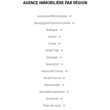
AGENCE IMMOBILIÈRE PAR RÉGION
expand_more
Auvergne-Rhône-Alpes
expand_more
Bourgogne-Franche-Comté
expand_more
Bretagne
expand_more
Centre
expand_more
Corse
expand_more
DOM-TOM
expand_more
Etranger
expand_more
Grand-Est
expand_more
Hauts-de-France
expand_more
Ile de France
expand_more
Normandie
expand_more
Nouvelle-Aquitaine
expand_more
Occitanie
expand_more
Pays de Loire