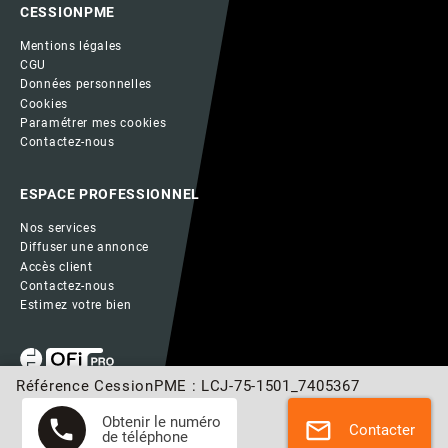
CESSIONPME
Mentions légales
CGU
Données personnelles
Cookies
Paramétrer mes cookies
Contactez-nous
ESPACE PROFESSIONNEL
Nos services
Diffuser une annonce
Accès client
Contactez-nous
Estimez votre bien
Référence CessionPME : LCJ-75-1501_7405367
Obtenir le numéro
phone
mail
Contacter
de téléphone