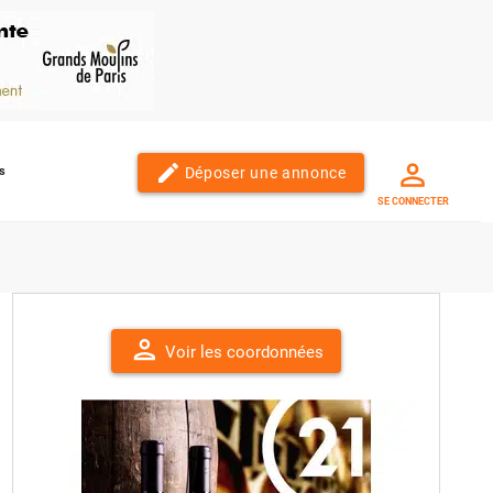
edit
Déposer une annonce
s
SE CONNECTER
person
Voir les coordonnées