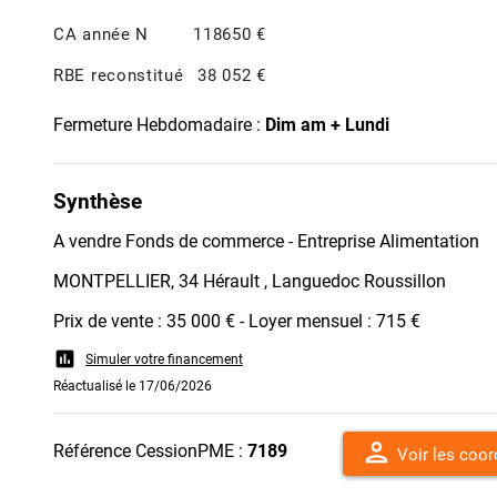
CA année N
118650 €
RBE reconstitué
38 052 €
Fermeture Hebdomadaire :
Dim am + Lundi
Synthèse
A vendre Fonds de commerce - Entreprise Alimentation
MONTPELLIER, 34 Hérault , Languedoc Roussillon
Prix de vente : 35 000 € - Loyer mensuel : 715 €
assessment
Simuler votre financement
Réactualisé le 17/06/2026
person
Référence CessionPME :
7189
Voir les coo