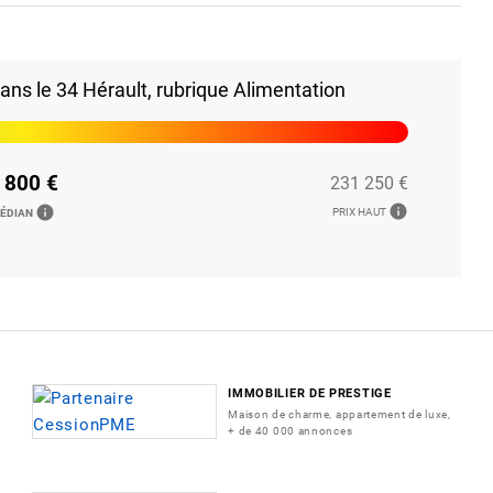
ns le 34 Hérault, rubrique Alimentation
 800 €
231 250 €
info
info
PRIX HAUT
MÉDIAN
IMMOBILIER DE PRESTIGE
Maison de charme, appartement de luxe,
+ de 40 000 annonces