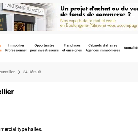
s
Immobilier
Opportunités
Franchises
Cabinets d'affaires
Actualité
s
Professionnel
pour investisseurs
et enseignes
Agences immobilières
ussillon
34 Hérault
llier
ercial type halles.