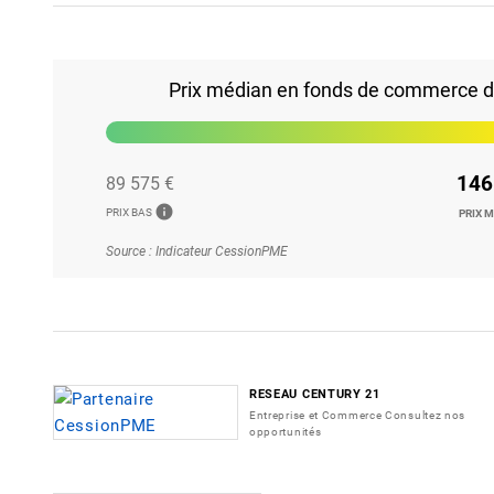
Prix médian en fonds de commerce da
146
89 575 €
info
PRIX BAS
PRIX 
Source : Indicateur CessionPME
RESEAU CENTURY 21
Entreprise et Commerce Consultez nos
opportunités