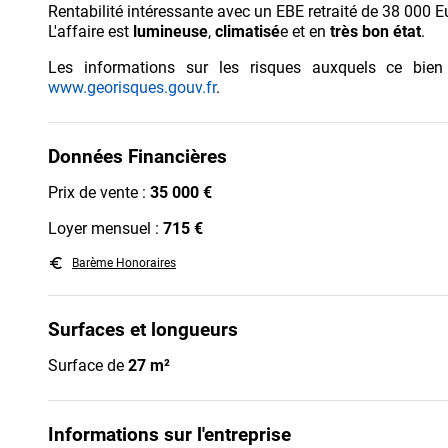
Rentabilité intéressante avec un EBE retraité de 38 000 E
L'affaire est
lumineuse
,
climatisé
e et en
très
bon état
.
Les informations sur les risques auxquels ce bien
www.georisques.gouv.fr
.
Données Financières
Prix de vente :
35 000 €
Loyer mensuel :
715 €
euro_symbol
Barème Honoraires
Surfaces et longueurs
Surface de
27 m²
Informations sur l'entreprise