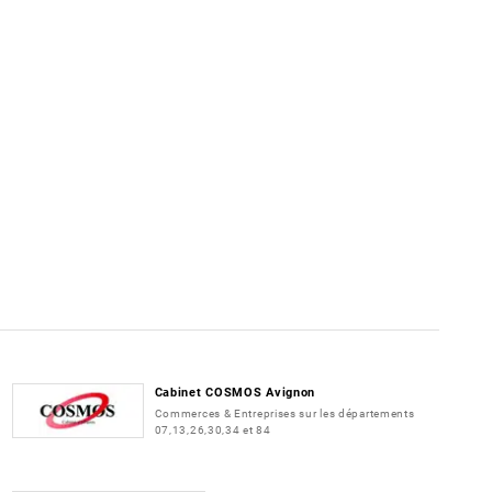
Cabinet COSMOS Avignon
Commerces & Entreprises sur les départements
07,13,26,30,34 et 84