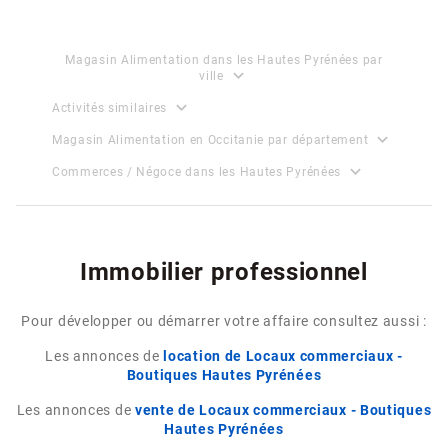
Magasin Alimentation dans les Hautes Pyrénées par
expand_more
ville
expand_more
Activités similaires
expand_more
Magasin Alimentation en Occitanie par département
expand_more
Commerces / Négoce dans les Hautes Pyrénées
Immobilier professionnel
Pour développer ou démarrer votre affaire consultez aussi :
Les annonces de
location de Locaux commerciaux -
Boutiques Hautes Pyrénées
Les annonces de
vente de Locaux commerciaux - Boutiques
Hautes Pyrénées