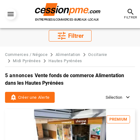
search
FILTRER
ENTREPRISES & COMMERCES - BUREAUX - LOCAUX
tune
Filtrer
Commerces / Négoce
Alimentation
Occitanie
Midi Pyrénées
Hautes Pyrénées
5 annonces
Vente fonds de commerce Alimentation
dans les Hautes Pyrénées
add_alert
Créer une Alerte
Sélection
PREMIUM