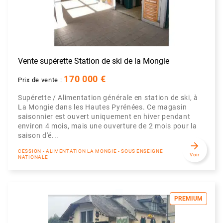
Vente supérette Station de ski de la Mongie
170 000 €
Prix de vente :
Supérette / Alimentation générale en station de ski, à
La Mongie dans les Hautes Pyrénées. Ce magasin
saisonnier est ouvert uniquement en hiver pendant
environ 4 mois, mais une ouverture de 2 mois pour la
saison d'é...
arrow_forward
CESSION - ALIMENTATION LA MONGIE - SOUS ENSEIGNE
Voir
NATIONALE
PREMIUM