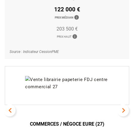
122 000 €
info
PRIX MÉDIAN
203 500 €
info
PRIX HAUT
Source : Indicateur CessionPME
navigate_before
navigate_next
COMMERCES / NÉGOCE EURE (27)