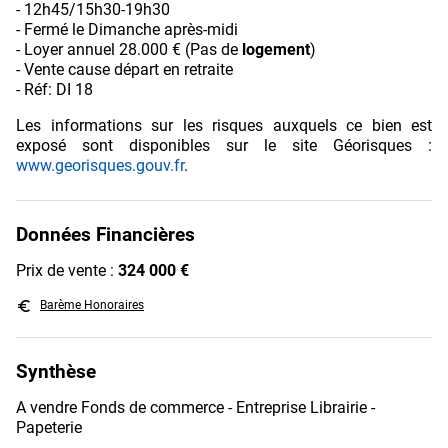
- 12h45/15h30-19h30
- Fermé le Dimanche après-midi
- Loyer annuel 28.000 € (Pas de
logement
)
- Vente cause départ en retraite
- Réf: DI 18
Les informations sur les risques auxquels ce bien est
exposé sont disponibles sur le site Géorisques :
www.georisques.gouv.fr
.
Données Financières
Prix de vente :
324 000 €
euro_symbol
Barème Honoraires
Synthèse
A vendre Fonds de commerce - Entreprise Librairie -
Papeterie