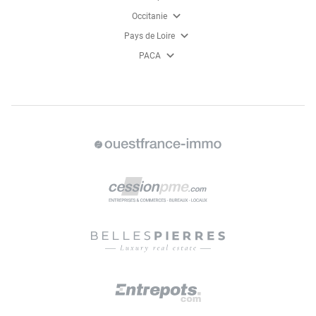
expand_more
Occitanie
expand_more
Pays de Loire
expand_more
PACA