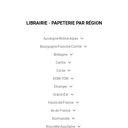
LIBRAIRIE - PAPETERIE PAR RÉGION
expand_more
Auvergne-Rhône-Alpes
expand_more
Bourgogne-Franche-Comté
expand_more
Bretagne
expand_more
Centre
expand_more
Corse
expand_more
DOM-TOM
expand_more
Etranger
expand_more
Grand-Est
expand_more
Hauts-de-France
expand_more
Ile de France
expand_more
Normandie
expand_more
Nouvelle-Aquitaine