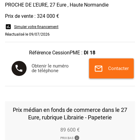
PROCHE DE L'EURE, 27 Eure , Haute Normandie
Prix de vente : 324 000 €
assessment
Simuler votre financement
Réactualisé le 09/07/2026
Référence CessionPME :
DI 18
Obtenir le numéro
phone
mail
Contacter
de téléphone
Prix médian en fonds de commerce dans le 27
Eure, rubrique Librairie - Papeterie
89 600 €
info
PRIX BAS