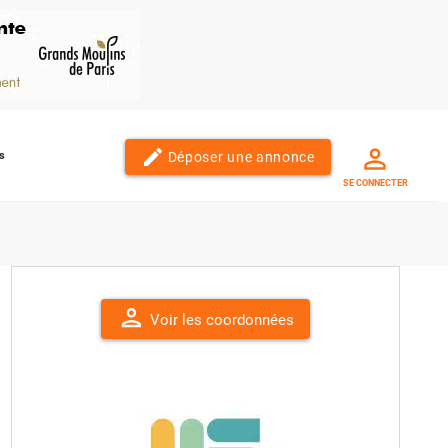
edit
Déposer une annonce
s
SE CONNECTER
person
Voir les coordonnées