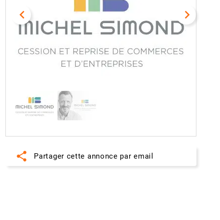
navigate_before
navigate_next
share
Partager cette annonce par email