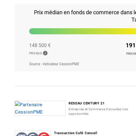
Prix médian en fonds de commerce dans le 
T
191
148 500 €
info
PRIX BAS
PRIX 
Source : Indicateur CessionPME
RESEAU CENTURY 21
Entreprise et Commerce Consultez nos
opportunités
Transaction Café Conseil