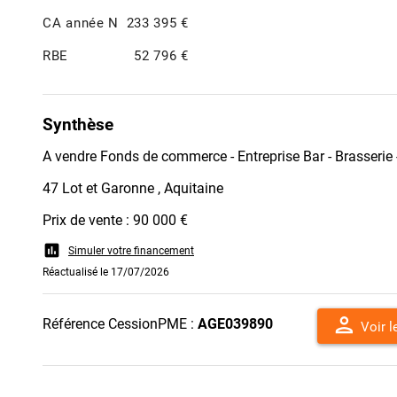
CA année N
233 395 €
RBE
52 796 €
Synthèse
A vendre Fonds de commerce - Entreprise Bar - Brasserie
47 Lot et Garonne , Aquitaine
Prix de vente : 90 000 €
assessment
Simuler votre financement
Réactualisé le 17/07/2026
person
Référence CessionPME :
AGE039890
Voir 