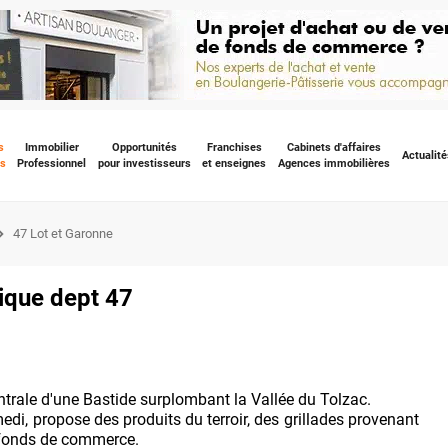
s
Immobilier
Opportunités
Franchises
Cabinets d'affaires
Actualité
s
Professionnel
pour investisseurs
et enseignes
Agences immobilières
47 Lot et Garonne
tique dept 47
trale d'une Bastide surplombant la Vallée du Tolzac.
di, propose des produits du terroir, des grillades provenant
e fonds de commerce.