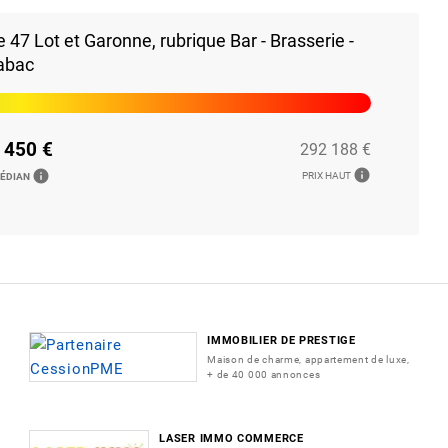
47 Lot et Garonne, rubrique Bar - Brasserie -
abac
 450 €
292 188 €
info
info
PRIX HAUT
MÉDIAN
IMMOBILIER DE PRESTIGE
Maison de charme, appartement de luxe,
+ de 40 000 annonces
LASER IMMO COMMERCE