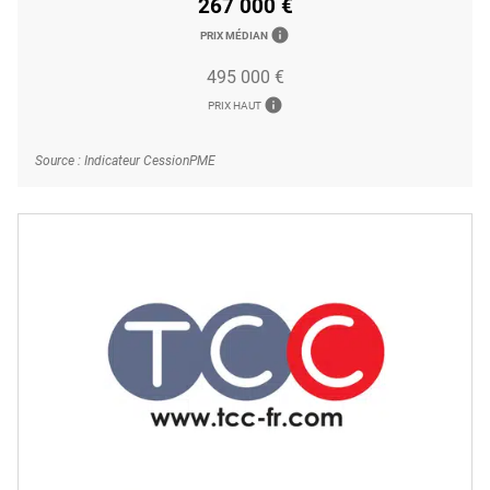
267 000 €
info
PRIX MÉDIAN
495 000 €
info
PRIX HAUT
Source : Indicateur CessionPME