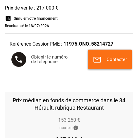
Prix de vente : 217 000 €
assessment
Simuler votre financement
Réactualisé le 18/07/2026
Référence CessionPME :
11975.ONO_58214727
Obtenir le numéro
phone
mail
Contacter
de téléphone
Prix médian en fonds de commerce dans le 34
Hérault, rubrique Restaurant
153 250 €
info
PRIX BAS