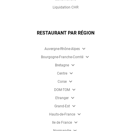
Liquidation CHR
RESTAURANT PAR RÉGION
expand_more
Auvergne-Rhône-Alpes
expand_more
Bourgogne-Franche-Comté
expand_more
Bretagne
expand_more
Centre
expand_more
Corse
expand_more
DOM-TOM
expand_more
Etranger
expand_more
Grand-Est
expand_more
Hauts-de-France
expand_more
Ile de France
expand_more
Normandie