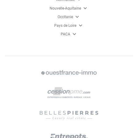
expand_more
Nouvelle-Aquitaine
expand_more
Occitanie
expand_more
Pays de Loire
expand_more
PACA