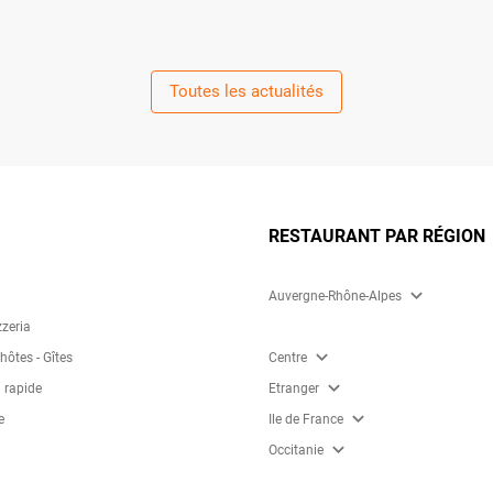
Toutes les actualités
RESTAURANT PAR RÉGION
expand_more
Auvergne-Rhône-Alpes
zzeria
expand_more
ôtes - Gîtes
Centre
expand_more
 rapide
Etranger
expand_more
e
Ile de France
expand_more
Occitanie