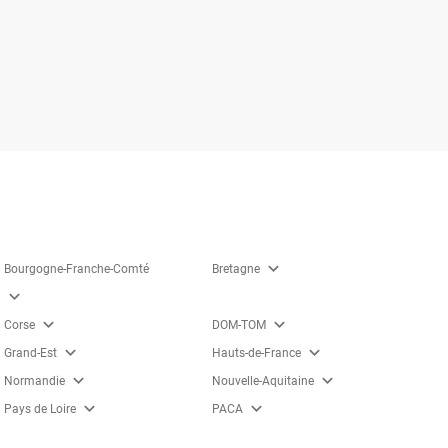
expand_more
Bourgogne-Franche-Comté
Bretagne
expand_more
expand_more
expand_more
Corse
DOM-TOM
expand_more
expand_more
Grand-Est
Hauts-de-France
expand_more
expand_more
Normandie
Nouvelle-Aquitaine
expand_more
expand_more
Pays de Loire
PACA