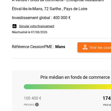
Étival-lès-le-Mans, 72 Sarthe , Pays de Loire
Investissement global : 400 000 €
assessment
Simuler votre financement
Réactualisé le 07/08/2026
person
Référence CessionPME :
Mans
Voir les co
Prix médian en fonds de commerce d
174
100 400 €
info
PRIX BAS
PRIX 