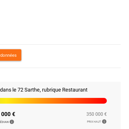
ordonnées
ans le 72 Sarthe, rubrique Restaurant
 000 €
350 000 €
info
info
PRIX HAUT
MÉDIAN