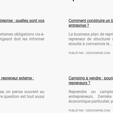
reprise : quelles sont vos
Comment construire un b
entreprise ?
rtaines obligations vis-à-
Le business plan de repri
rigeant doit les informer
repreneur de structurer 
ensuite à convaincre le...
PUBLIÉ PAR : CESSIONPME.COM
 repreneur externe :
Camping à vendre : pourqu
repreneurs ?
ise, on pense souvent au
Reprendre un campi
re question est tout aussi
entrepreneurs. Derriè
économique particulier, po
PUBLIÉ PAR : CESSIONPME.COM