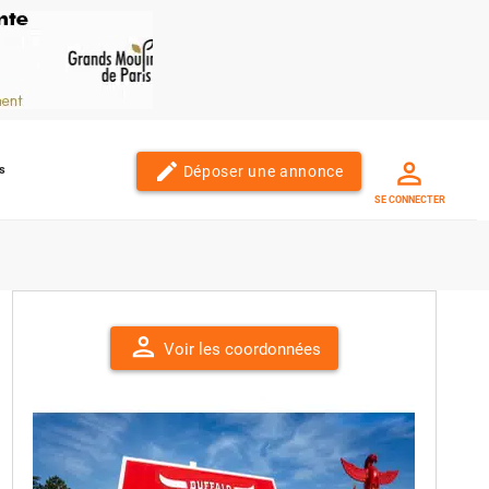
edit
Déposer une annonce
s
SE CONNECTER
person
Voir les coordonnées