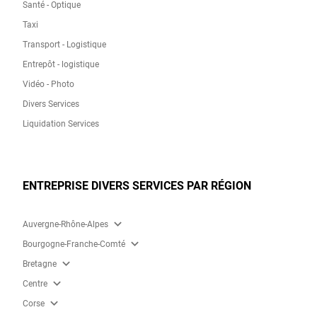
Santé - Optique
Taxi
Transport - Logistique
Entrepôt - logistique
Vidéo - Photo
Divers Services
Liquidation Services
ENTREPRISE DIVERS SERVICES PAR RÉGION
expand_more
Auvergne-Rhône-Alpes
expand_more
Bourgogne-Franche-Comté
expand_more
Bretagne
expand_more
Centre
expand_more
Corse