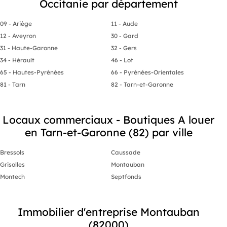
Occitanie par département
- Charges annuelles : 960 € NET
- Honoraires 
du preneur
- Taxe foncière : 700 € Preneur
09 - Ariège
11 - Aude
- Honoraires : 20.99% HT à la charge
12 - Aveyron
30 - Gard
du preneur (soit 1 512,00 € HT)
31 - Haute-Garonne
32 - Gers
34 - Hérault
46 - Lot
65 - Hautes-Pyrénées
66 - Pyrénées-Orientales
81 - Tarn
82 - Tarn-et-Garonne
Locaux commerciaux - Boutiques A louer
en Tarn-et-Garonne (82) par ville
Bressols
Caussade
Grisolles
Montauban
Montech
Septfonds
Immobilier d'entreprise Montauban
(82000)