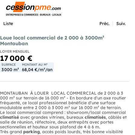
Menu
Liste
Préc.
Suiv.
Loue local commercial de 2 000 à 3000m²
Montauban
LOYER MENSUEL
17 000 €
SURFACE
MONTANT AU M²
3 000 m²
68,04 €/m²/an
MONTAUBAN  À LOUER  LOCAL COMMERCIAL de 2 000 à 3
000 m² sur terrain de 16 000 m² - En bordure d'un axe routier
fréquenté, ce local professionnel bénéficie d'une surface
modulable entre 2 000 à 3 000 m² sur 16 000 m² de terrain.
Le local commercial comprend : showroom/local commercial
climatisé
avec grandes vitrines, bureaux
climatisés
, câblés et
salle de réunion, réfectoire, deux entrepôts avec portes
sectionnelles et hauteur sous plafond de 4 à 6 m.
Très grand
parking
, accès poids lourds, très bonne visibilité