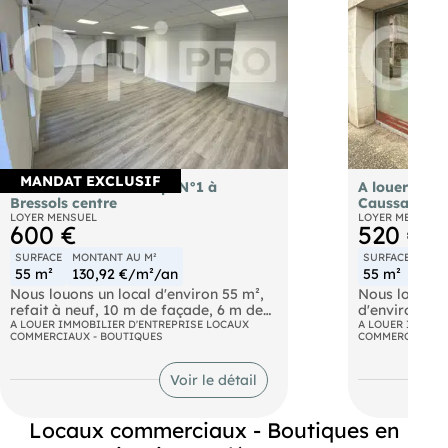
MANDAT EXCLUSIF
A louer local 55m² empl N°1 à
A louer loca
Bressols centre
Caussade ce
LOYER MENSUEL
LOYER MENSUEL
600 €
520 €
SURFACE
MONTANT AU M²
SURFACE
MONT
55 m²
130,92 €/m²/an
55 m²
113
Nous louons un local d'environ 55 m²,
Nous louons 
refait à neuf, 10 m de façade, 6 m de
d'environ 55 
vitrine, parking gratuit, centre ville
A LOUER IMMOBILIER D'ENTREPRISE LOCAUX
vente et bure
A LOUER IMMOBI
COMMERCIAUX - BOUTIQUES
COMMERCIAUX -
Bressols.
loyer mensuel
Loyer mensuel : 600 € HC sans TVA.
Voir le détail
- Loyer annu
- Loyer annuel : 7200 € NET
- Charges an
Locaux commerciaux - Boutiques en