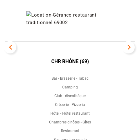
navigate_before
navigate_next
CHR RHÔNE (69)
Bar - Brasserie - Tabac
Camping
Club - discothèque
Crêperie - Pizzeria
Hôtel - Hôtel restaurant
Chambres d'hôtes - Gîtes
Restaurant
Restauration rapide