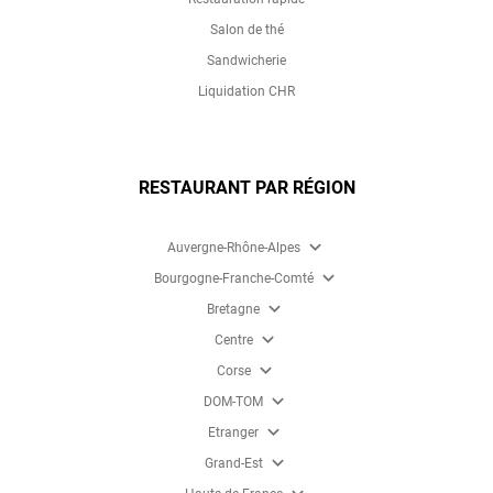
Salon de thé
Sandwicherie
Liquidation CHR
RESTAURANT PAR RÉGION
expand_more
Auvergne-Rhône-Alpes
expand_more
Bourgogne-Franche-Comté
expand_more
Bretagne
expand_more
Centre
expand_more
Corse
expand_more
DOM-TOM
expand_more
Etranger
expand_more
Grand-Est