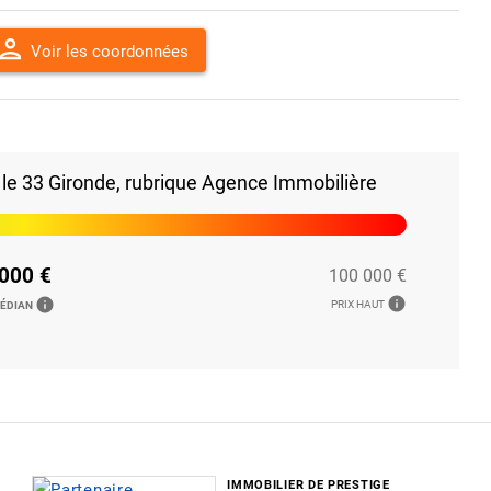
erson
Voir les coordonnées
le 33 Gironde, rubrique Agence Immobilière
000 €
100 000 €
info
info
PRIX HAUT
MÉDIAN
IMMOBILIER DE PRESTIGE