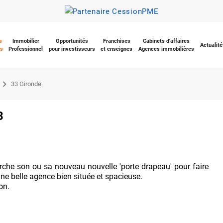
s
Immobilier
Opportunités
Franchises
Cabinets d'affaires
Actualité
s
Professionnel
pour investisseurs
et enseignes
Agences immobilières
33 Gironde
3
rche son ou sa nouveau nouvelle 'porte drapeau' pour faire
'une belle agence bien située et spacieuse.
on.