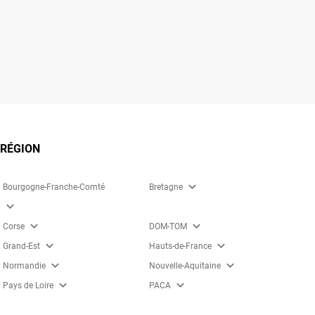
 RÉGION
expand_more
Bourgogne-Franche-Comté
Bretagne
expand_more
expand_more
expand_more
Corse
DOM-TOM
expand_more
expand_more
Grand-Est
Hauts-de-France
expand_more
expand_more
Normandie
Nouvelle-Aquitaine
expand_more
expand_more
Pays de Loire
PACA