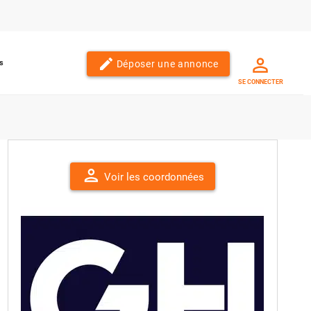
edit
Déposer une annonce
s
SE CONNECTER
person
Voir les coordonnées