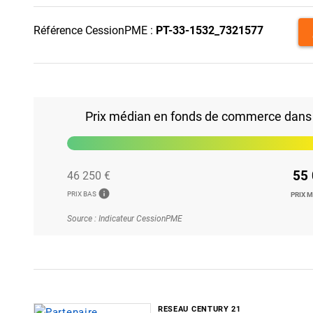
p
Référence CessionPME :
PT-33-1532_7321577
Prix médian en fonds de commerce dans 
55 
46 250 €
info
PRIX BAS
PRIX 
Source : Indicateur CessionPME
RESEAU CENTURY 21