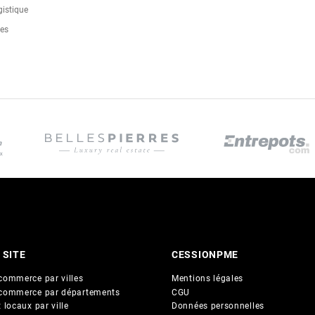
gistique
ces
 SITE
CESSIONPME
commerce par villes
Mentions légales
commerce par départements
CGU
 locaux par ville
Données personnelles