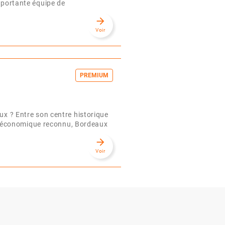
importante équipe de
arrow_forward
Voir
PREMIUM
aux ? Entre son centre historique
 économique reconnu, Bordeaux
arrow_forward
Voir