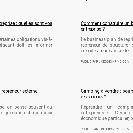
reprise : quelles sont vos
Comment construire un b
entreprise ?
rtaines obligations vis-à-
Le business plan de repri
rigeant doit les informer
repreneur de structurer 
ensuite à convaincre le...
PUBLIÉ PAR : CESSIONPME.COM
 repreneur externe :
Camping à vendre : pourqu
repreneurs ?
ise, on pense souvent au
Reprendre un campi
re question est tout aussi
entrepreneurs. Derriè
économique particulier, po
PUBLIÉ PAR : CESSIONPME.COM