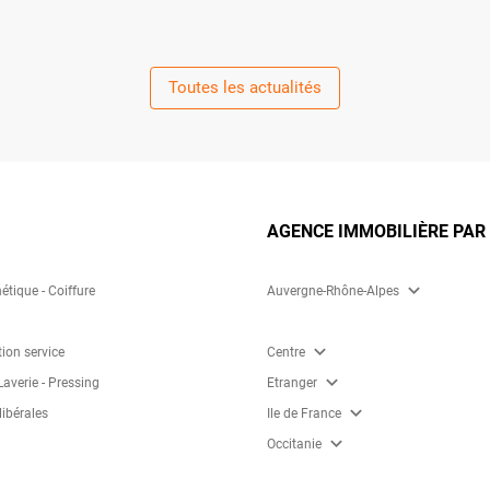
Toutes les actualités
AGENCE IMMOBILIÈRE PAR
expand_more
étique - Coiffure
Auvergne-Rhône-Alpes
expand_more
tion service
Centre
expand_more
Laverie - Pressing
Etranger
expand_more
libérales
Ile de France
expand_more
Occitanie