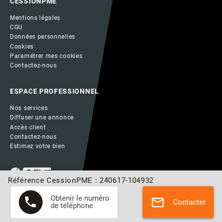
CESSIONPME
Mentions légales
CGU
Données personnelles
Cookies
Paramétrer mes cookies
Contactez-nous
ESPACE PROFESSIONNEL
Nos services
Diffuser une annonce
Accès client
Contactez-nous
Estimez votre bien
Référence CessionPME : 240617-104932
Obtenir le numéro
phone
mail
Contacter
de téléphone