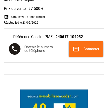
Prix de vente : 97 500 €
assessment
Simuler votre financement
Réactualisé le 23/05/2026
Référence CessionPME :
240617-104932
Obtenir le numéro
phone
mail
Contacter
de téléphone