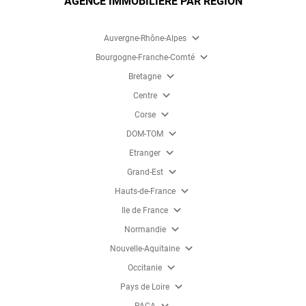
AGENCE IMMOBILIÈRE PAR RÉGION
expand_more
Auvergne-Rhône-Alpes
expand_more
Bourgogne-Franche-Comté
expand_more
Bretagne
expand_more
Centre
expand_more
Corse
expand_more
DOM-TOM
expand_more
Etranger
expand_more
Grand-Est
expand_more
Hauts-de-France
expand_more
Ile de France
expand_more
Normandie
expand_more
Nouvelle-Aquitaine
expand_more
Occitanie
expand_more
Pays de Loire
expand_more
PACA