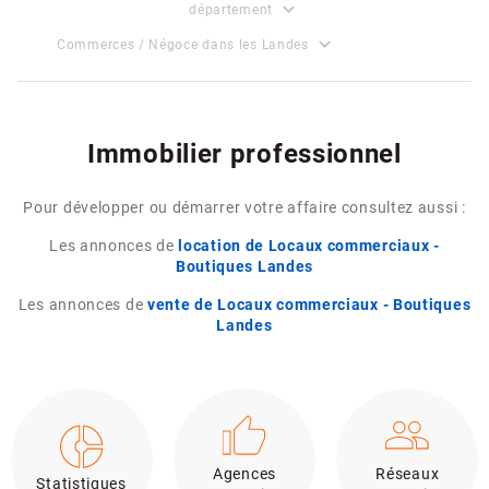
expand_more
département
expand_more
Commerces / Négoce dans les Landes
Immobilier professionnel
Pour développer ou démarrer votre affaire consultez aussi :
Les annonces de
location de Locaux commerciaux -
Boutiques Landes
Les annonces de
vente de Locaux commerciaux - Boutiques
Landes
Agences
Réseaux
Statistiques