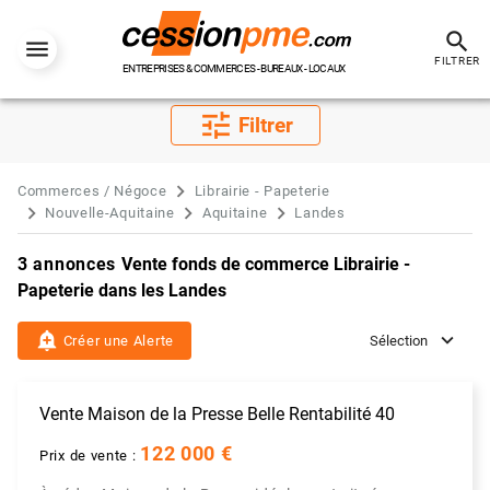
search
FILTRER
ENTREPRISES & COMMERCES - BUREAUX - LOCAUX
tune
Filtrer
Commerces / Négoce
Librairie - Papeterie
Nouvelle-Aquitaine
Aquitaine
Landes
3 annonces
Vente fonds de commerce Librairie -
Papeterie dans les Landes
add_alert
Créer une Alerte
Sélection
Vente Maison de la Presse Belle Rentabilité 40
122 000 €
Prix de vente :