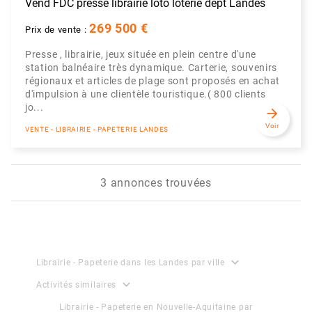
Vend FDC presse librairie loto loterie dept Landes
269 500 €
Prix de vente :
Presse , librairie, jeux située en plein centre d'une
station balnéaire très dynamique. Carterie, souvenirs
régionaux et articles de plage sont proposés en achat
d'impulsion à une clientèle touristique.( 800 clients
jo...
arrow_forward
Voir
VENTE - LIBRAIRIE - PAPETERIE LANDES
3 annonces trouvées
expand_more
Librairie - Papeterie dans les Landes par ville
expand_more
Activités similaires
Librairie - Papeterie en Nouvelle-Aquitaine par