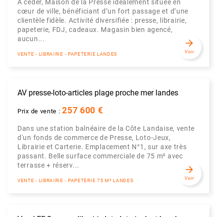
À céder, Maison de la Presse idéalement située en
cœur de ville, bénéficiant d’un fort passage et d’une
clientèle fidèle. Activité diversifiée : presse, librairie,
papeterie, FDJ, cadeaux. Magasin bien agencé,
aucun...
arrow_forward
Voir
VENTE - LIBRAIRIE - PAPETERIE LANDES
AV presse-loto-articles plage proche mer landes
257 600 €
Prix de vente :
Dans une station balnéaire de la Côte Landaise, vente
d'un fonds de commerce de Presse, Loto-Jeux,
Librairie et Carterie. Emplacement N°1, sur axe très
passant. Belle surface commerciale de 75 m² avec
terrasse + réserv...
arrow_forward
Voir
VENTE - LIBRAIRIE - PAPETERIE 75 M² LANDES