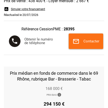
Prix de vente : 438 400 € - Loyer mensuel : 2 667 €
assessment
Simuler votre financement
Réactualisé le 20/07/2026
Référence CessionPME :
28395
Obtenir le numéro
phone
mail
Contacter
de téléphone
Prix médian en fonds de commerce dans le 69
Rhône, rubrique Bar - Brasserie - Tabac
168 000 €
info
PRIX BAS
294 150 €