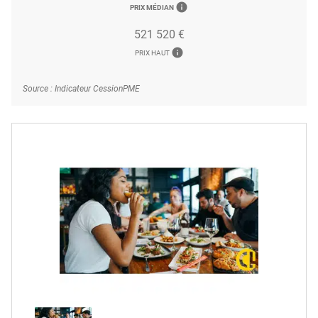
info
PRIX MÉDIAN
521 520 €
info
PRIX HAUT
Source : Indicateur CessionPME