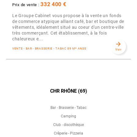
332 400 €
Prix de vente :
Le Groupe Cabinet vous propose à la vente un fonds
de commerce atypique alliant café, bar et boutique de
vêtements, idéalement situé au coeur d'un centre-ville
très commerçant. Cet établissement, à la fois
chaleureux e...
arrow_forward
VENTE - BAR - BRASSERIE - TABAC 89 M² ANSE
Voir
CHR RHÔNE (69)
Bar - Brasserie - Tabac
Camping
Club - discothèque
Crêperie - Pizzeria