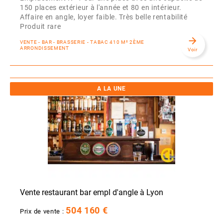
150 places extérieur à l'année et 80 en intérieur.
Affaire en angle, loyer faible. Très belle rentabilité
Produit rare
arrow_forward
VENTE - BAR - BRASSERIE - TABAC 410 M² 2ÈME
ARRONDISSEMENT
Voir
A LA UNE
Vente restaurant bar empl d'angle à Lyon
504 160 €
Prix de vente :