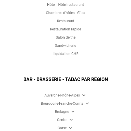
Hôtel - Hôtel restaurant
Chambres d'hôtes - Gîtes
Restaurant
Restauration rapide
Salon de thé
Sandwicherie
Liquidation CHR
BAR - BRASSERIE - TABAC PAR RÉGION
expand_more
Auvergne-Rhône-Alpes
expand_more
Bourgogne-Franche-Comté
expand_more
Bretagne
expand_more
Centre
expand_more
Corse