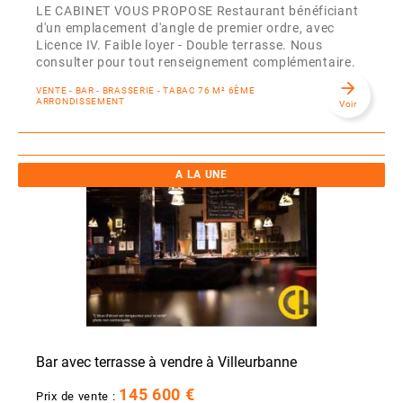
LE CABINET VOUS PROPOSE Restaurant bénéficiant
d'un emplacement d'angle de premier ordre, avec
Licence IV. Faible loyer - Double terrasse. Nous
consulter pour tout renseignement complémentaire.
arrow_forward
VENTE - BAR - BRASSERIE - TABAC 76 M² 6ÈME
ARRONDISSEMENT
Voir
A LA UNE
Bar avec terrasse à vendre à Villeurbanne
145 600 €
Prix de vente :