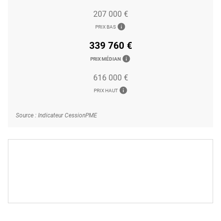
207 000 €
info
PRIX BAS
339 760 €
info
PRIX MÉDIAN
616 000 €
info
PRIX HAUT
Source : Indicateur CessionPME