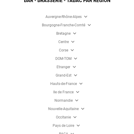
BAR - BRASSERIE - TABAC PAR RÉGION
expand_more
Auvergne-Rhône-Alpes
expand_more
Bourgogne-Franche-Comté
expand_more
Bretagne
expand_more
Centre
expand_more
Corse
expand_more
DOM-TOM
expand_more
Etranger
expand_more
Grand-Est
expand_more
Hauts-de-France
expand_more
Ile de France
expand_more
Normandie
expand_more
Nouvelle-Aquitaine
expand_more
Occitanie
expand_more
Pays de Loire
expand_more