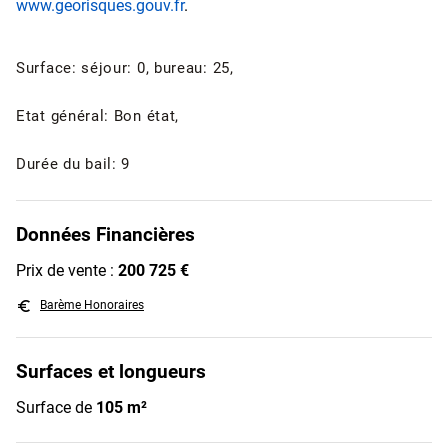
www.georisques.gouv.fr
.
Surface: séjour: 0, bureau: 25,
Etat général: Bon état,
Durée du bail: 9
Données Financières
Prix de vente :
200 725 €
euro_symbol
Barème Honoraires
Surfaces et longueurs
Surface de
105 m²