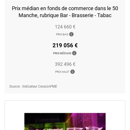
Prix médian en fonds de commerce dans le 50
Manche, rubrique Bar - Brasserie - Tabac
124 660 €
info
PRIX BAS
219 056 €
info
PRIX MÉDIAN
392 496 €
info
PRIX HAUT
Source : Indicateur CessionPME