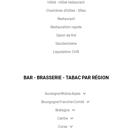
Hôtel - Hôtel restaurant
Chambres d'hôtes - Gîtes
Restaurant
Restauration rapide
Salon de thé
Sandwicherie
Liquidation CHR
BAR - BRASSERIE - TABAC PAR RÉGION
expand_more
Auvergne-Rhône-Alpes
expand_more
Bourgogne-Franche-Comté
expand_more
Bretagne
expand_more
Centre
expand_more
Corse