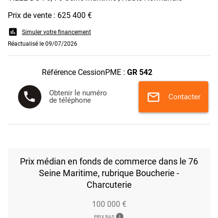
Prix de vente : 625 400 €
assessment
Simuler votre financement
Réactualisé le 09/07/2026
Référence CessionPME :
GR 542
Obtenir le numéro
phone
mail
Contacter
de téléphone
Prix médian en fonds de commerce dans le 76
Seine Maritime, rubrique Boucherie -
Charcuterie
100 000 €
info
PRIX BAS