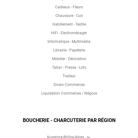
Cadeaux - Fleurs
Chaussure - Cuir
Habillement - Textile
HiFi - Electroménager
Informatique - Multimédia
Librairie - Papeterie
Mobilier - Décoration
Tabac - Presse - Loto
Traiteur
Divers Commerces
Liquidation Commerces / Négoce
BOUCHERIE - CHARCUTERIE PAR RÉGION
expand_more
Auvergne-Rhône-Alpes