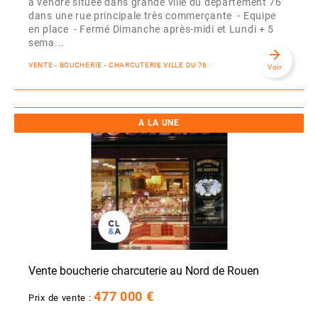
à vendre située dans grande ville du département 76
dans une rue principale très commerçante - Equipe
en place - Fermé Dimanche après-midi et Lundi + 5
sema...
arrow_forward
VENTE - BOUCHERIE - CHARCUTERIE VILLE DU 76
Voir
A LA UNE
Vente boucherie charcuterie au Nord de Rouen
477 000 €
Prix de vente :