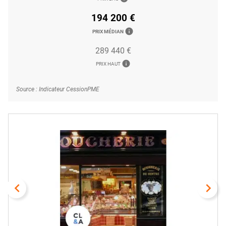
194 200 €
info
PRIX MÉDIAN
289 440 €
info
PRIX HAUT
Source : Indicateur CessionPME
navigate_before
navigate_next